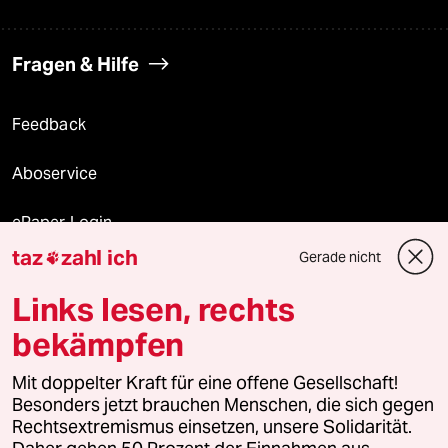
Fragen & Hilfe
Feedback
Aboservice
ePaper Login
taz
zahl ich
Gerade nicht

Downloads für Abonnierende
Links lesen, rechts
bekämpfen
© 2026 taz Verlags und Vertriebs GmbH
Alle Rechte vorbehalten. Bei rechtlichen Fragen oder für Genehmigungen
Mit doppelter Kraft für eine offene Gesellschaft!
wenden Sie sich bitte an
lizenzen@taz.de
Besonders jetzt brauchen Menschen, die sich gegen
Rechtsextremismus einsetzen, unsere Solidarität.