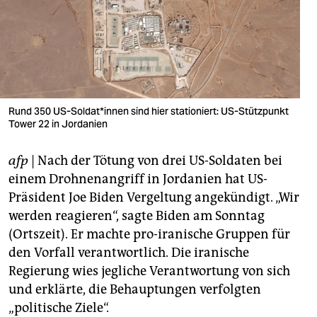
berlin
nord
wahrheit
verlag
Rund 350 US-Soldat*innen sind hier stationiert: US-Stützpunkt
Tower 22 in Jordanien
verlag
veranstaltungen
afp
| Nach der Tötung von drei US-Soldaten bei
einem Drohnenangriff in Jordanien hat US-
shop
Präsident Joe Biden Vergeltung angekündigt. „Wir
fragen & hilfe
werden reagieren“, sagte Biden am Sonntag
(Ortszeit). Er machte pro-iranische Gruppen für
unterstützen
den Vorfall verantwortlich. Die iranische
abo
Regierung wies jegliche Verantwortung von sich
und erklärte, die Behauptungen verfolgten
genossenschaft
„politische Ziele“.