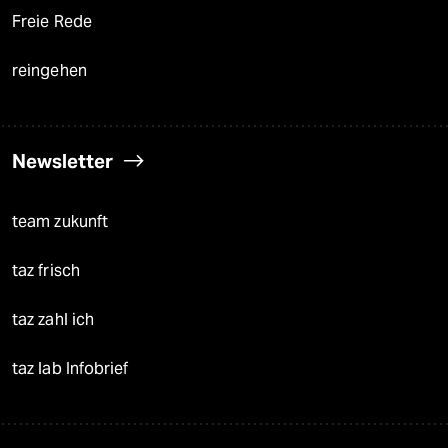
Freie Rede
reingehen
Newsletter
team zukunft
taz frisch
taz zahl ich
taz lab Infobrief