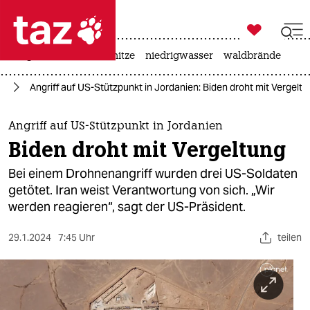

taz zahl ich
krieg in der ukraine
hitze
niedrigwasser
waldbrände

taz zahl ich
eg
Angriff auf US-Stützpunkt in Jordanien: Biden droht mit Vergelt
taz zahl ich
themen
Angriff auf US-Stützpunkt in Jordanien
Biden droht mit Vergeltung
politik
Bei einem Drohnenangriff wurden drei US-Soldaten
öko
getötet. Iran weist Verantwortung von sich. „Wir
werden reagieren“, sagt der US-Präsident.
gesellschaft
29.1.2024
7:45 Uhr
teilen
kultur
sport