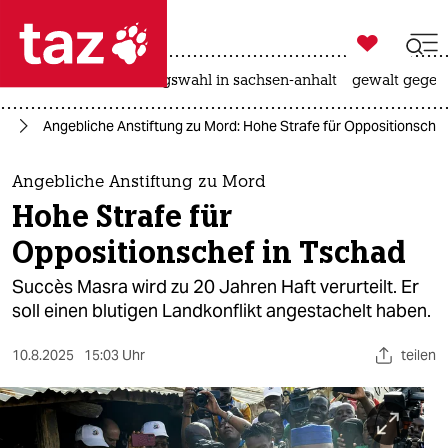

taz zahl ich
hitze
surfen
landtagswahl in sachsen-anhalt
gewalt gegen

taz zahl ich
ka
Angebliche Anstiftung zu Mord: Hohe Strafe für Oppositionschef
taz zahl ich
themen
Angebliche Anstiftung zu Mord
Hohe Strafe für
politik
Oppositionschef in Tschad
öko
Succès Masra wird zu 20 Jahren Haft verurteilt. Er
soll einen blutigen Landkonflikt angestachelt haben.
gesellschaft
10.8.2025
15:03 Uhr
teilen
kultur
sport