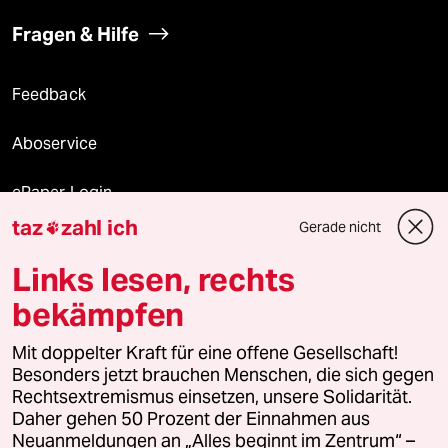
Fragen & Hilfe
Feedback
Aboservice
ePaper Login
taz
zahl ich
Gerade nicht

Downloads für Abonnierende
Links lesen, rechts
bekämpfen
© 2026 taz Verlags und Vertriebs GmbH
Mit doppelter Kraft für eine offene Gesellschaft!
Alle Rechte vorbehalten. Bei rechtlichen Fragen oder für Genehmigungen
wenden Sie sich bitte an
lizenzen@taz.de
Besonders jetzt brauchen Menschen, die sich gegen
Rechtsextremismus einsetzen, unsere Solidarität.
Daher gehen 50 Prozent der Einnahmen aus
Feedback
Redaktionsstatut
Kommune-Richtlinien
KI-
Neuanmeldungen an „Alles beginnt im Zentrum“ –