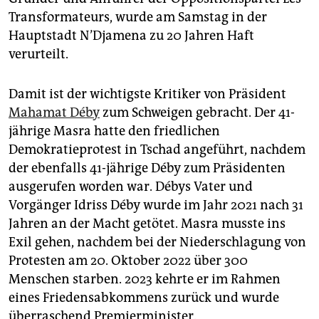
epaper login
Transformateurs, wurde am Samstag in der
Hauptstadt N’Djamena zu 20 Jahren Haft
verurteilt.
Damit ist der wichtigste Kritiker von Präsident
Mahamat Déby
zum Schweigen gebracht. Der 41-
jährige Masra hatte den friedlichen
Demokratieprotest in Tschad angeführt, nachdem
der ebenfalls 41-jährige Déby zum Präsidenten
ausgerufen worden war. Débys Vater und
Vorgänger Idriss Déby wurde im Jahr 2021 nach 31
Jahren an der Macht getötet. Masra musste ins
Exil gehen, nachdem bei der Niederschlagung von
Protesten am 20. Oktober 2022 über 300
Menschen starben. 2023 kehrte er im Rahmen
eines Friedensabkommens zurück und wurde
überraschend Premierminister.