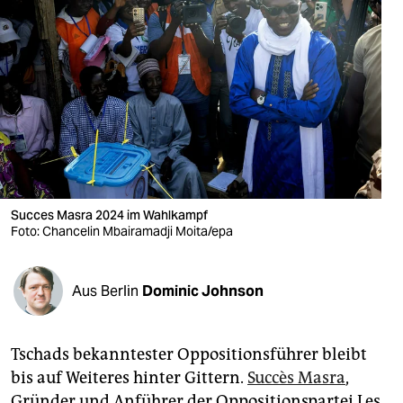
berlin
nord
wahrheit
verlag
verlag
veranstaltungen
Succes Masra 2024 im Wahlkampf
shop
Foto: Chancelin Mbairamadji Moita/epa
fragen & hilfe
Aus Berlin
Dominic Johnson
unterstützen
abo
Tschads bekanntester Oppositionsführer bleibt
genossenschaft
bis auf Weiteres hinter Gittern.
Succès Masra
,
Gründer und Anführer der Oppositionspartei Les