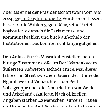
Aber als er bei der Präsidentschaftswahl vom Mai
2024
gegen Déby kandidierte,
wurde er entlassen.
Er verlor die Wahlen gegen Déby, seine Partei
boykottierte danach die Parlaments- und
Kommunalwahlen und blieb außerhalb der
Institutionen. Das konnte nicht lange gutgehen.
Den Anlass, Succès Masra kaltzustellen, boten
blutige Zusammenstöße im Dorf Mandakao im
äußersten Südwesten Tschads am 14. Mai dieses
Jahres. Ein Streit zwischen Bauern der Ethnie der
Ngambaye und Viehzüchtern der Peul-
Volksgruppe über die Demarkation von Weide-
und Ackerland eskalierte. Nach offiziellen
Angaben starben 42 Menschen, zumeist Frauen
und Kinder der Peul. Solche Landkonflikte sind in