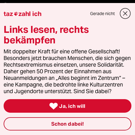
Öko
taz
zahl ich
Gerade nicht

Gesellschaft
Links lesen, rechts
Kultur
bekämpfen
Sport
Mit doppelter Kraft für eine offene Gesellschaft!
Besonders jetzt brauchen Menschen, die sich gegen
Rechtsextremismus einsetzen, unsere Solidarität.
Berlin
Daher gehen 50 Prozent der Einnahmen aus
Neuanmeldungen an „Alles beginnt im Zentrum“ –
Nord
eine Kampagne, die bedrohte linke Kulturzentren
und Jugendorte unterstützt. Sind Sie dabei?
Wahrheit

Ja, ich will
Themen
Schon dabei!