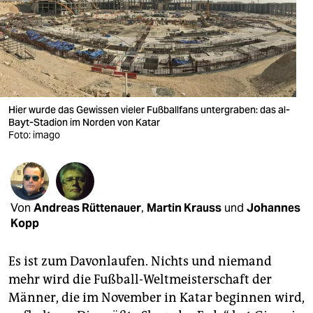
berlin
nord
wahrheit
verlag
Hier wurde das Gewissen vieler Fußballfans untergraben: das al-
verlag
Bayt-Stadion im Norden von Katar
Foto: imago
veranstaltungen
shop
fragen & hilfe
Von
Andreas Rüttenauer
,
Martin Krauss
und
Johannes
Kopp
unterstützen
Es ist zum Davonlaufen. Nichts und niemand
abo
mehr wird die Fußball-Weltmeisterschaft der
genossenschaft
Männer, die im November in Katar beginnen wird,