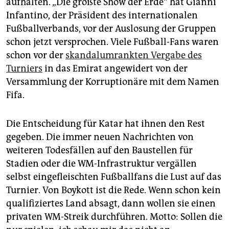
aufhalten. „Die größte Show der Erde“ hat Gianni
epaper login
Infantino, der Präsident des internationalen
Fußballverbands, vor der Auslosung der Gruppen
schon jetzt versprochen. Viele Fußball-Fans waren
schon vor der
skandalumrankten Vergabe des
Turniers
in das Emirat angewidert von der
Versammlung der Korruptionäre mit dem Namen
Fifa.
Die Entscheidung für Katar hat ihnen den Rest
gegeben. Die immer neuen Nachrichten von
weiteren Todesfällen auf den Baustellen für
Stadien oder die WM-Infrastruktur vergällen
selbst eingefleischten Fußballfans die Lust auf das
Turnier. Von Boykott ist die Rede. Wenn schon kein
qualifiziertes Land absagt, dann wollen sie einen
privaten WM-Streik durchführen. Motto: Sollen die