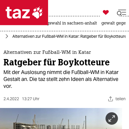

taz zahl ich
hitze
surfen
landtagswahl in sachsen-anhalt
gewalt gegen

taz zahl ich
on
Alternativen zur Fußball-WM in Katar: Ratgeber für Boykotteure
taz zahl ich
themen
Alternativen zur Fußball-WM in Katar
Ratgeber für Boykotteure
politik
Mit der Auslosung nimmt die Fußball-WM in Katar
öko
Gestalt an. Die taz stellt zehn Ideen als Alternative
vor.
gesellschaft
2.4.2022
13:27 Uhr
teilen
kultur
sport