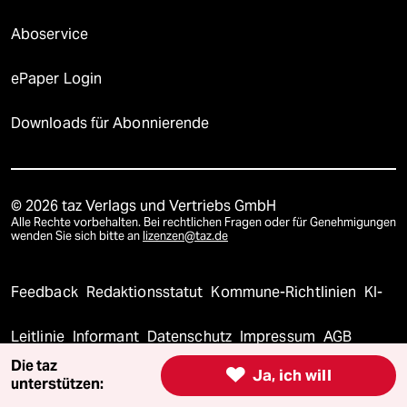
Aboservice
ePaper Login
Downloads für Abonnierende
© 2026 taz Verlags und Vertriebs GmbH
Alle Rechte vorbehalten. Bei rechtlichen Fragen oder für Genehmigungen
wenden Sie sich bitte an
lizenzen@taz.de
Feedback
Redaktionsstatut
Kommune-Richtlinien
KI-
Leitlinie
Informant
Datenschutz
Impressum
AGB
Die taz

Ja, ich will
Seitenwende
Einwilligungen widerrufen (Ads)
unterstützen: