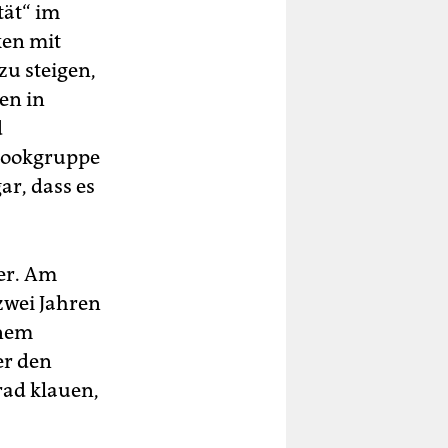
tät“ im
ken mit
zu steigen,
en in
d
ebookgruppe
ar, dass es
er. Am
 zwei Jahren
inem
er den
rad klauen,