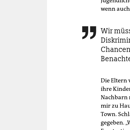
Jugendlich
wenn auch 
Wir müss

Diskrimi
Chancen 
Benachte
Die Eltern
ihre Kinde
Nachbarn m
mir zu Haus
Town. Schl
gegeben. „