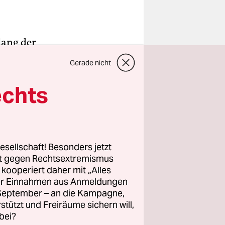
lang der
f jedem
Gerade nicht
htag
 Slogans
echts
eine
ngriffen,
esellschaft! Besonders jetzt
rt gegen Rechtsextremismus
vor ein
z kooperiert daher mit „Alles
lein und
ller Einnahmen aus Anmeldungen
, als wäre
. September – an die Kampagne,
rmordeten
rstützt und Freiräume sichern will,
bei?