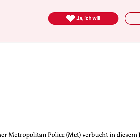
ien.

Ja, ich will
er Metropolitan Police (Met) verbucht in diesem 