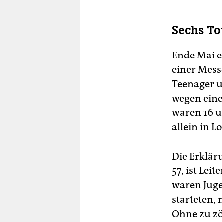
Sechs To
Ende Mai e
einer Mess
Teenager u
wegen eine
waren 16 un
allein in L
Die Erklär
57, ist Lei
waren Juge
starteten,
Ohne zu zö