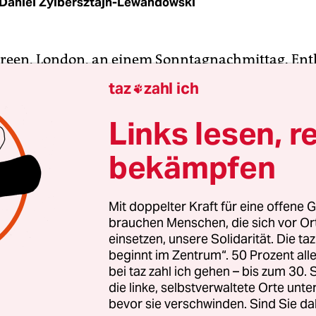
Daniel Zylbersztajn-Lewandowski
Green, London, an einem Sonntagnachmittag. Ent
des kleinen Parks stehen 30 Protestschilder. Au
taz
zahl ich

ein anderes Bild junger Menschen, dazu der Has
Enough (genug ist genug). Darunter Namen und
Links lesen, r
 Kinder hören mich nicht mehr“, oder „Ich hatte 
bekämpfen
Die Mehrzahl dieser Opfer erlag brutalen Messera
pfer und Täter waren unter 25 Jahre alt.
Mit doppelter Kraft für eine offene G
brauchen Menschen, die sich vor O
Mütter ermordeter Kinder sprechen hier im Park 
einsetzen, unsere Solidarität. Die ta
emonstranten. Für eine Londoner Demo ist das k
beginnt im Zentrum“. 50 Prozent a
d, trotz der Schwere des Themas. „Es geht mir so
bei taz zahl ich gehen – bis zum 30
stern passiert“, sagt Yvonne Lawson, Mutter des e
die linke, selbstverwaltete Orte unte
bevor sie verschwinden. Sind Sie da
son. Tränen vermischen sich mit Beifall anderer