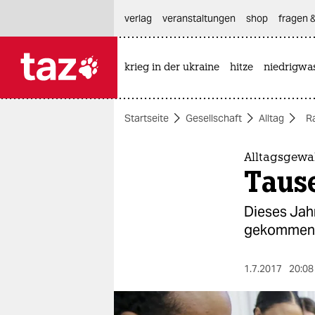
hautnavigation anspringen
hauptinhalt anspringen
footer anspringen
verlag
veranstaltungen
shop
fragen &
krieg in der ukraine
hitze
niedrigwa

taz zahl ich
taz zahl ich
Startseite
Gesellschaft
Alltag
R
themen
politik
Alltagsgewa
Tause
öko
Dieses Jah
gesellschaft
gekommen. 
kultur
1.7.2017
20:08
sport