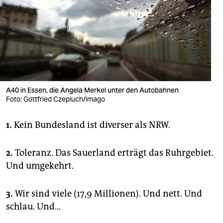
berlin
nord
wahrheit
verlag
verlag
A40 in Essen, die Angela Merkel unter den Autobahnen
Foto: Gottfried Czepluch/imago
veranstaltungen
1.
Kein Bundesland ist diverser als NRW.
shop
fragen & hilfe
2.
Toleranz. Das Sauerland erträgt das Ruhrgebiet.
unterstützen
Und umgekehrt.
abo
3.
Wir sind viele (17,9 Millionen). Und nett. Und
genossenschaft
schlau. Und...