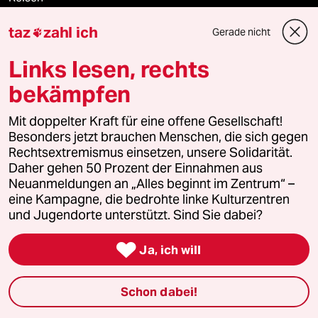
taz
zahl ich
Gerade nicht
Kantine

Links lesen, rechts
Shop
bekämpfen
Anzeigen
Mit doppelter Kraft für eine offene Gesellschaft!
Besonders jetzt brauchen Menschen, die sich gegen
Rechtsextremismus einsetzen, unsere Solidarität.
Fragen & Hilfe
Daher gehen 50 Prozent der Einnahmen aus
Neuanmeldungen an „Alles beginnt im Zentrum“ –
eine Kampagne, die bedrohte linke Kulturzentren
Feedback
und Jugendorte unterstützt. Sind Sie dabei?
Aboservice

Ja, ich will
ePaper Login
Schon dabei!
Downloads für Abonnierende