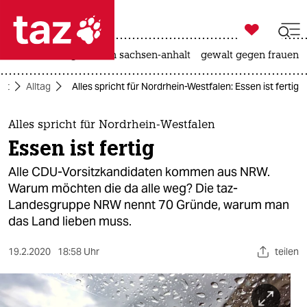

taz zahl ich
hitze
landtagswahl in sachsen-anhalt
gewalt gegen frauen

taz zahl ich
aft
Alltag
Alles spricht für Nordrhein-Westfalen: Essen ist fertig
taz zahl ich
themen
Alles spricht für Nordrhein-Westfalen
Essen ist fertig
politik
Alle CDU-Vorsitzkandidaten kommen aus NRW.
öko
Warum möchten die da alle weg? Die taz-
Landesgruppe NRW nennt 70 Gründe, warum man
gesellschaft
das Land lieben muss.
kultur
19.2.2020
18:58 Uhr
teilen
sport