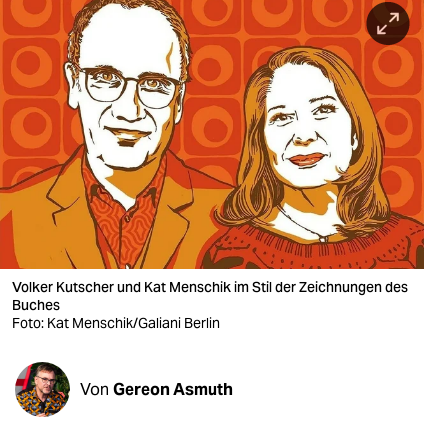
berlin
nord
wahrheit
verlag
verlag
veranstaltungen
shop
Volker Kutscher und Kat Menschik im Stil der Zeichnungen des
fragen & hilfe
Buches
Foto: Kat Menschik/Galiani Berlin
unterstützen
abo
Von
Gereon Asmuth
genossenschaft