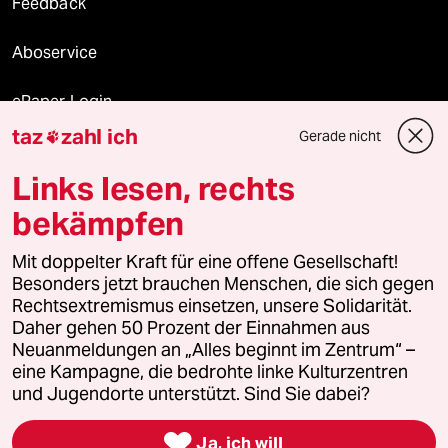
Feedback
Aboservice
ePaper Login
taz
zahl ich
Gerade nicht

Downloads für Abonnierende
Links lesen, rechts
bekämpfen
© 2026 taz Verlags und Vertriebs GmbH
Alle Rechte vorbehalten. Bei rechtlichen Fragen oder für Genehmigungen
Mit doppelter Kraft für eine offene Gesellschaft!
wenden Sie sich bitte an
lizenzen@taz.de
Besonders jetzt brauchen Menschen, die sich gegen
Rechtsextremismus einsetzen, unsere Solidarität.
Daher gehen 50 Prozent der Einnahmen aus
Feedback
Redaktionsstatut
Kommune-Richtlinien
KI-
Neuanmeldungen an „Alles beginnt im Zentrum“ –
eine Kampagne, die bedrohte linke Kulturzentren
Leitlinie
Informant
Datenschutz
Impressum
AGB
und Jugendorte unterstützt. Sind Sie dabei?
Seitenwende
Einwilligungen widerrufen (Ads)

Ja, ich will