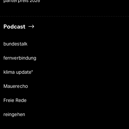
panterpreis 2026
Podcast
bundestalk
fernverbindung
klima update°
Mauerecho
Freie Rede
reingehen