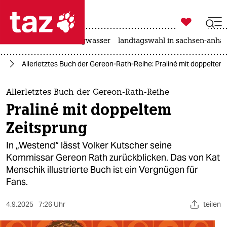

taz zahl ich
katzen
hitze
niedrigwasser
landtagswahl in sachsen-anhal

taz zahl ich
ch
Allerletztes Buch der Gereon-Rath-Reihe: Praliné mit doppeltem
taz zahl ich
themen
Allerletztes Buch der Gereon-Rath-Reihe
Praliné mit doppeltem
politik
Zeitsprung
öko
In „Westend“ lässt Volker Kutscher seine
Kommissar Gereon Rath zurückblicken. Das von Kat
gesellschaft
Menschik illustrierte Buch ist ein Vergnügen für
Fans.
kultur
sport
4.9.2025
7:26 Uhr
teilen