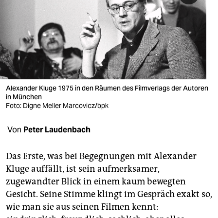
berlin
nord
wahrheit
verlag
verlag
Alexander Kluge 1975 in den Räumen des Filmverlags der Autoren
in München
veranstaltungen
Foto: Digne Meller Marcovicz/bpk
shop
Von
Peter Laudenbach
fragen & hilfe
Das Erste, was bei Begegnungen mit Alexander
unterstützen
Kluge auffällt, ist sein aufmerksamer,
zugewandter Blick in einem kaum bewegten
abo
Gesicht. Seine Stimme klingt im Gespräch exakt so,
genossenschaft
wie man sie aus seinen Filmen kennt: