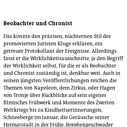
€, Suhrkamp
Im März erscheint im Verlag Starfruit zudem der
Gesprächsband
Peter Laudenbach/Alexander Kluge:
Beobachter und Chronist
„Zum Himmel. Zur Hölle. Zum Mehrwert. Interviews
2021–2001“.
Das könnte den präzisen, nüchternen Stil des
promovierten Juristen Kluge erklären, ein
getreuer Protokollant der Ereignisse. Allerdings
fasst er die Wirklichkeitsausschnitte, ja den Begriff
der Wirklichkeit selbst, für die er als Beobachter
und Chronist zuständig ist, denkbar weit. Auch in
seinen jüngsten Veröffentlichungen reichen die
Themen von Napoleon, dem Zirkus, oder Hagen
von Tronje über Rückblicke auf sein eigenes
filmisches Frühwerk und Momente des Zweiten
Weltkriegs bis zu Kindheitserinnerungen,
Schneeberge im Januar, die Geräusche seiner
Heimatstadt in der Frühe, Bombengeschwader