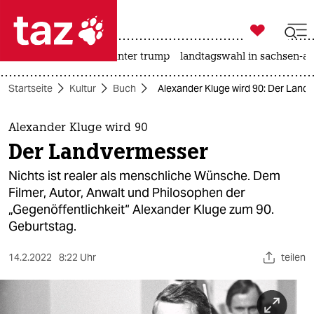

taz zahl ich
nahost-konflikt
usa unter trump
landtagswahl in sachsen-an

taz zahl ich
Startseite
Kultur
Buch
Alexander Kluge wird 90: Der Land
taz zahl ich
themen
Alexander Kluge wird 90
Der Landvermesser
politik
Nichts ist realer als menschliche Wünsche. Dem
öko
Filmer, Autor, Anwalt und Philosophen der
„Gegenöffentlichkeit“ Alexander Kluge zum 90.
gesellschaft
Geburtstag.
kultur
14.2.2022
8:22 Uhr
teilen
sport