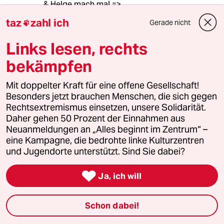
& Helge mach mal =>
taz
zahl ich
Gerade nicht

Alexander Kluge - Der Universalkünstler aus
Halberstadt (Doku, 2018)
Links lesen, rechts
m.youtube.com/watch?v=HNGg9sklE_k
bekämpfen
(Bonmot - ich lernte einen Anwalt gleichen
Mit doppelter Kraft für eine offene Gesellschaft!
Namens kennen:
Besonders jetzt brauchen Menschen, die sich gegen
Rechtsextremismus einsetzen, unsere Solidarität.
“Wenn ich bei Verkehrskontrollen im
Daher gehen 50 Prozent der Einnahmen aus
Ruhrgebiet meine Karte ziehe:
Neuanmeldungen an „Alles beginnt im Zentrum“ –
eine Kampagne, die bedrohte linke Kulturzentren
Wird manch Oberförster schon mal etwas
und Jugendorte unterstützt. Sind Sie dabei?
eckig!“ - 🙀🥳 -

Ja, ich will
Jim Hawkins
Schon dabei!
14.02.2022
,
18:06 Uhr