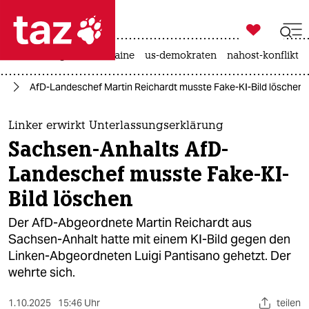

taz zahl ich
hitze
krieg in der ukraine
us-demokraten
nahost-konflikt

taz zahl ich
fD
AfD-Landeschef Martin Reichardt musste Fake-KI-Bild löschen
taz zahl ich
themen
Linker erwirkt Unterlassungserklärung
Sachsen-Anhalts AfD-
politik
Landeschef musste Fake-KI-
öko
Bild löschen
gesellschaft
Der AfD-Abgeordnete Martin Reichardt aus
Sachsen-Anhalt hatte mit einem KI-Bild gegen den
kultur
Linken-Abgeordneten Luigi Pantisano gehetzt. Der
wehrte sich.
sport
1.10.2025
15:46 Uhr
teilen