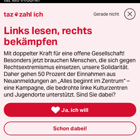
taz
zahl ich
Gerade nicht

Links lesen, rechts
Veranstaltungen
bekämpfen
Demnächst
Mit doppelter Kraft für eine offene Gesellschaft!
Besonders jetzt brauchen Menschen, die sich gegen
Vor Ort
Rechtsextremismus einsetzen, unsere Solidarität.
Daher gehen 50 Prozent der Einnahmen aus
Live im Stream
Neuanmeldungen an „Alles beginnt im Zentrum“ –
eine Kampagne, die bedrohte linke Kulturzentren
Vergangene
und Jugendorte unterstützt. Sind Sie dabei?

taz lab 2027
Ja, ich will
Schon dabei!
Mehr taz Lesestoff