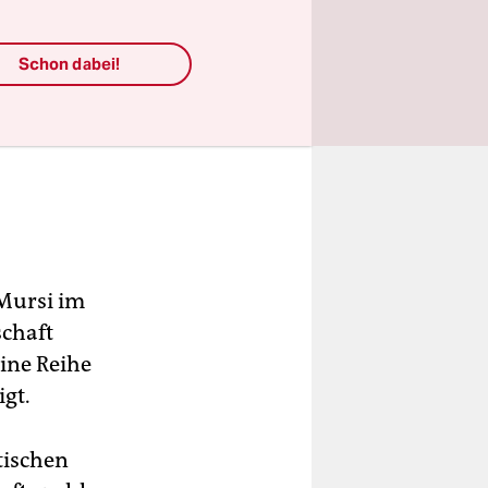
Schon dabei!
Mursi im
chaft
ine Reihe
gt.
tischen