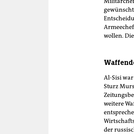
Militärchef
gewünscht.
Entscheidu
Armeechef h
wollen. Di
Waffende
Al-Sisi wa
Sturz Murs
Zeitungsbe
weitere Wa
entspreche
Wirtschaft
der russis