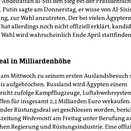
 Abdelfattah al-Sisi den Sieg bei der Präsidentsc
 Putin sagte am Donnerstag, er wisse von Al-Sisi
ng, zur Wahl anzutreten. Der bei vielen Ägyptern
at allerdings noch nicht offiziell erklärt, kandi
e Wahl wird wahrscheinlich Ende April stattfinden
al in Milliardenhöhe
r am Mittwoch zu seinem ersten Auslandsbesuch 
is aufgebrochen. Russland wird Ägypten einem
richt zufolge Kampfflugzeuge, Luftabwehrsyste
ffen für insgesamt 2,2 Milliarden Euro verkaufen.
nder Rüstungsdeal sei geschlossen worden, beric
szeitung
Wedemosti
am Freitag unter Berufung au
chen Regierung und Rüstungsindustrie. Eine offizi