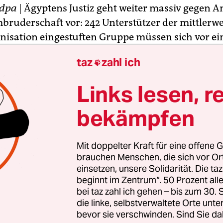
dpa
| Ägyptens Justiz geht weiter massiv gegen 
bruderschaft vor: 242 Unterstützer der mittlerwei
nisation eingestuften Gruppe müssen sich vor e
rantworten, wie Vertreter der Sicherheitsbehörd
taz
zahl ich

 mitteilte. Demnach wurde in der südägyptische
en 170 Islamisten der Vorwurf erhoben, Regieru
Links lesen, r
nd in Brand gesteckt zu haben.
bekämpfen
 würden in der nordwestlich von Kairo gelegenen 
gen versuchten Mordes, illegalen Protesten und 
Mit doppelter Kraft für eine offene G
ffen vor Gericht gestellt, hieß es weiter.
brauchen Menschen, die sich vor O
einsetzen, unsere Solidarität. Die ta
beginnt im Zentrum“. 50 Prozent a
bei taz zahl ich gehen – bis zum 30
die linke, selbstverwaltete Orte unte
bevor sie verschwinden. Sind Sie da