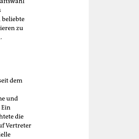
haftswahl
s
 beliebte
dieren zu
.
seit dem
me und
 Ein
htete die
f Vertreter
elle