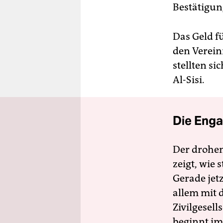
Bestätigun
Das Geld f
den Verein
stellten s
Al-Sisi.
Die Enga
Der drohe
zeigt, wie
Gerade jet
allem mit d
Zivilgesell
beginnt im