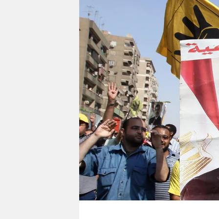
berlin
nord
wahrheit
verlag
verlag
veranstaltungen
shop
fragen & hilfe
unterstützen
abo
genossenschaft