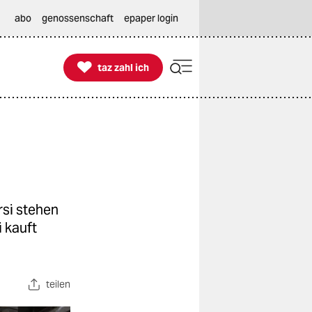
abo
genossenschaft
epaper login

taz zahl ich
taz zahl ich
si stehen
 kauft
teilen