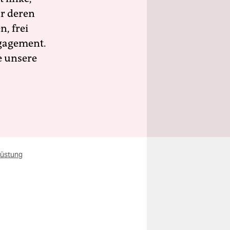
ür deren
n, frei
ngagement.
e unsere
üstung