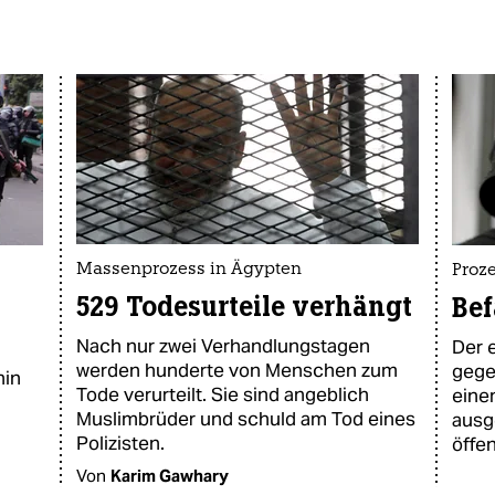
Massenprozess in Ägypten
Proz
529 Todesurteile verhängt
Bef
Nach nur zwei Verhandlungstagen
Der 
werden hunderte von Menschen zum
gege
hin
Tode verurteilt. Sie sind angeblich
eine
Muslimbrüder und schuld am Tod eines
ausge
Polizisten.
öffe
Von
Karim Gawhary