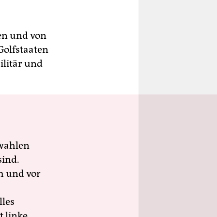
ien und von
Golfstaaten
ilitär und
wahlen
sind.
h und vor
lles
 linke,