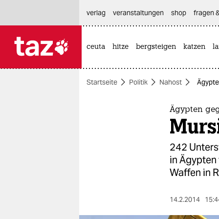
hautnavigation anspringen
hauptinhalt anspringen
footer anspringen
verlag
veranstaltungen
shop
fragen &
ceuta
hitze
bergsteigen
katzen
l

taz zahl ich
taz zahl ich
Startseite
Politik
Nahost
Ägypte
themen
politik
Ägypten ge
Murs
öko
242 Unters
gesellschaft
in Ägypten 
Waffen in R
kultur
sport
14.2.2014
15:4