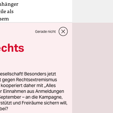
Anhänger
le als
inem
en am
Gerade nicht
n Stadt
ngsgebäude
echts
Provinz
Besitzes
esellschaft! Besonders jetzt
rt gegen Rechtsextremismus
z kooperiert daher mit „Alles
ller Einnahmen aus Anmeldungen
. September – an die Kampagne,
rstützt und Freiräume sichern will,
bei?