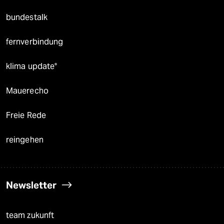
bundestalk
fernverbindung
klima update°
Mauerecho
Freie Rede
reingehen
Newsletter
team zukunft