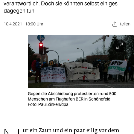
berlin
verantwortlich. Doch sie könnten selbst einiges
dagegen tun.
nord
10.4.2021
18:00 Uhr
teilen
wahrheit
verlag
verlag
veranstaltungen
shop
fragen & hilfe
Gegen die Abschiebung protestierten rund 500
unterstützen
Menschen am Flughafen BER in Schönefeld
Foto: Paul Zinken/dpa
abo
genossenschaft
ur ein Zaun und ein paar eilig vor dem