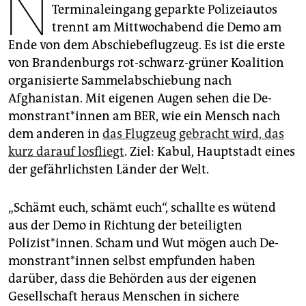
N
epaper login
Terminaleingang geparkte Polizeiautos
trennt am Mittwochabend die Demo am
Ende von dem Abschiebeflugzeug. Es ist die erste
von Brandenburgs rot-schwarz-grüner Koalition
organisierte Sammelabschiebung nach
Afghanistan. Mit eigenen Augen sehen die De­
mons­tran­t*in­nen am BER, wie ein Mensch nach
dem anderen in
das Flugzeug gebracht wird, das
kurz darauf losfliegt
. Ziel: Kabul, Hauptstadt eines
der gefährlichsten Länder der Welt.
„Schämt euch, schämt euch“, schallte es wütend
aus der Demo in Richtung der beteiligten
Polizist*innen. Scham und Wut mögen auch De­
mons­tran­t*in­nen selbst empfunden haben
darüber, dass die Behörden aus der eigenen
Gesellschaft heraus Menschen in sichere