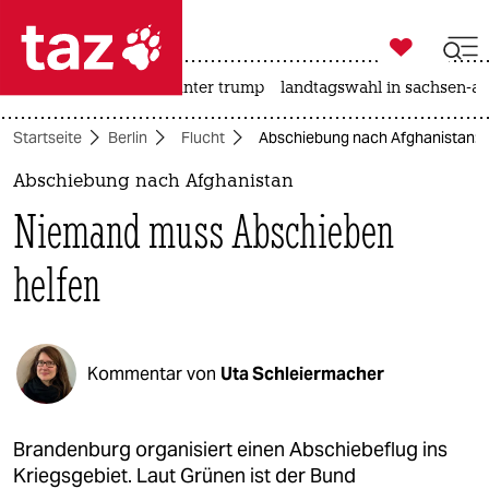

taz zahl ich
nahost-konflikt
usa unter trump
landtagswahl in sachsen-an

taz zahl ich
Startseite
Berlin
Flucht
Abschiebung nach Afghanistan: 
taz zahl ich
Abschiebung nach Afghanistan
themen
Niemand muss Abschieben
politik
helfen
öko
gesellschaft
Kommentar von
Uta Schleiermacher
kultur
sport
Brandenburg organisiert einen Abschiebeflug ins
Kriegsgebiet. Laut Grünen ist der Bund