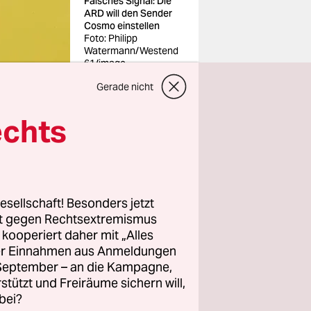
Falsches Signal: Die
ARD will den Sender
Cosmo einstellen
Foto: Philipp
Watermann/Westend
61/imago
Gerade nicht
echts
, viel
inen neuen
esellschaft! Besonders jetzt
öffentlich-
rt gegen Rechtsextremismus
z kooperiert daher mit „Alles
ller Einnahmen aus Anmeldungen
de auch in
. September – an die Kampagne,
rstützt und Freiräume sichern will,
bei?