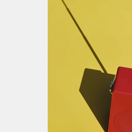
berlin
nord
wahrheit
verlag
verlag
veranstaltungen
shop
fragen & hilfe
unterstützen
abo
genossenschaft