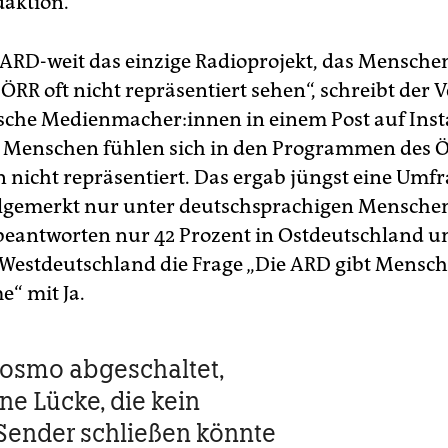
daktion.
 ARD-weit das einzige Radioprojekt, das Menschen
 ÖRR oft nicht repräsentiert sehen“, schreibt der
che Me­di­en­ma­che­r:in­nen in einem Post auf In
e Menschen fühlen sich in den Programmen des Ö
n nicht repräsentiert. Das ergab jüngst eine Umfr
lgemerkt nur unter deutschsprachigen Mensche
antworten nur 42 Prozent in Ostdeutschland u
 Westdeutschland die Frage „Die ARD gibt Mensc
e“ mit Ja.
osmo abgeschaltet,
ne Lücke, die kein
Sender schließen könnte