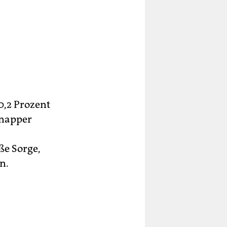
0,2 Prozent
knapper
ße Sorge,
n.