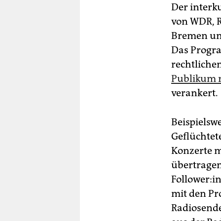
Der interk
von WDR, R
Bremen und 
Das Progra
rechtliche
Publikum r
verankert.
Beispielswe
Geflüchtet
Konzerte m
übertragen
Fol­lo­wer:­
mit den Pr
Radiosende