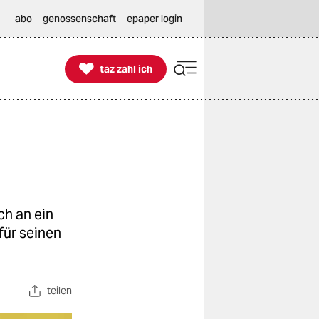
abo
genossenschaft
epaper login

taz zahl ich
taz zahl ich
h an ein
für seinen
teilen