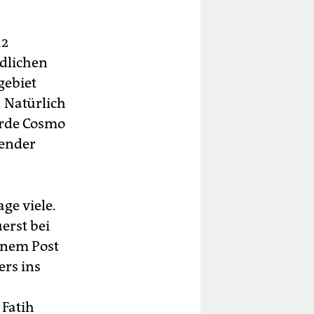
,2
dlichen
gebiet
. Natürlich
ürde Cosmo
Sender
ge viele.
erst bei
einem Post
ers ins
Fatih