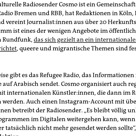
ulturelle Radiosender Cosmo ist ein Gemeinschaft
adio Bremen und RBB, hat Redaktionen in Köln, 
vereint Jour­na­lis­t:in­nen aus über 20 Herkunft
mm ist eines der wenigen Angebote im öffentlich
n Rundfunk,
das sich gezielt an ein internationale
ichtet
, queere und migrantische Themen sind fe
ise gibt es das Refugee Radio, das Informationen 
e auf Arabisch sendet. Cosmo organisiert auch r
it internationalen Künstler:innen, die dann im 
 werden. Auch einen Instagram-Account mit üb
in­nen betreibt der Radiosender. „Es bleibt völlig un
ogrammen im Digitalen weitergehen kann, wenn
r tatsächlich nicht mehr gesendet werden sollte“,