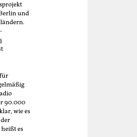
sprojekt
Berlin und
sländern.
-
s
st
für
egelmäßig
Radio
er 90.000
klar, wie es
 der
 heißt es