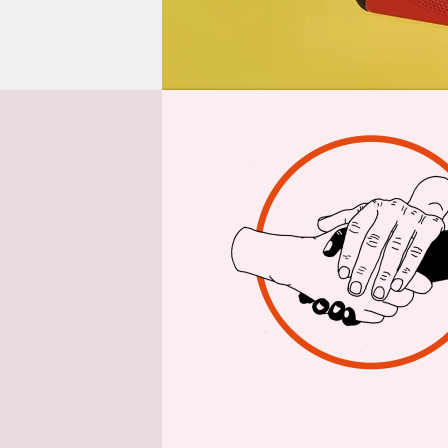
epaper login
Aus 
Die ARD ist
sogar, das 
Rundfunkst
rechtliche 
kapitalist
Zeiten wac