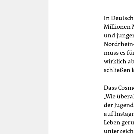
In Deutsch
Millionen 
und jungen
Nordrhein-
muss es f
wirklich ab
schließen 
Dass Cosmo
„Wie überal
der Jugend 
auf Instagr
Leben geru
unterzeich