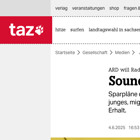
hautnavigation anspringen
hauptinhalt anspringen
footer anspringen
verlag
veranstaltungen
shop
fragen &
hitze
surfen
landtagswahl in sachse

taz zahl ich
taz zahl ich
Startseite
Gesellschaft
Medien
themen
politik
ARD will Ra
Soun
öko
Sparpläne 
gesellschaft
junges, mi
Erhalt.
kultur
sport
4.6.2025
16:53