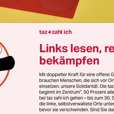
taz
zahl ich

Berlin
Ann-Kathrin Leclere
Links lesen, r
bekämpfen
 im Zwiespalt: Einerseits muss sie dringend sparen
ist spätestens klar, seitdem sich die Länder auf e
Mit doppelter Kraft für eine offene G
aatsvertrag einigen wollen. Andererseits hat der 
brauchen Menschen, die sich vor O
Rundfunk auch die Aufgabe, ein vielfältiges, von
einsetzen, unsere Solidarität. Die ta
beginnt im Zentrum“. 50 Prozent a
ischen Zwängen freies Programm zu fördern, gera
bei taz zahl ich gehen – bis zum 30
hsender gesellschaftlicher Spaltung.
die linke, selbstverwaltete Orte unte
bevor sie verschwinden. Sind Sie da