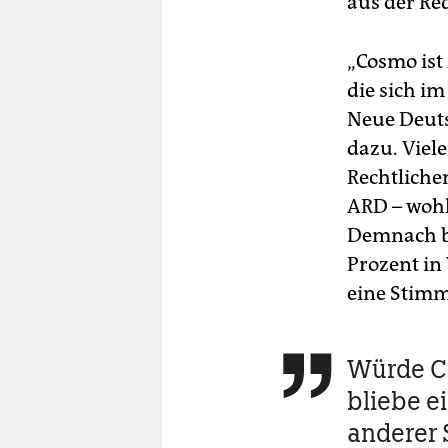
aus der Re
„Cosmo ist
die sich im
Neue Deuts
dazu. Viel
Rechtliche
ARD – woh
Demnach be
Prozent in
eine Stimm
Würde C

bliebe ei
anderer 