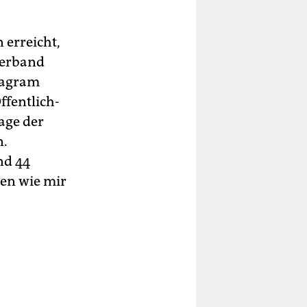
 erreicht,
 Verband
stagram
ffentlich-
age der
n.
nd 44
hen wie mir