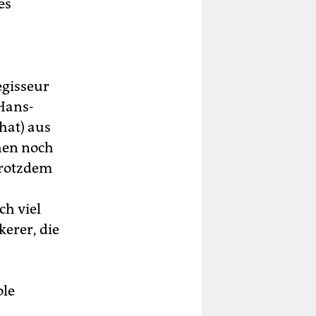
es
egisseur
 Hans-
hat) aus
chen noch
trotzdem
ch viel
kerer, die
ole