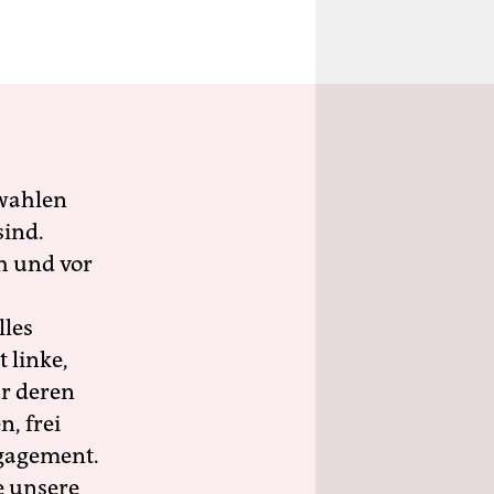
wahlen
sind.
h und vor
lles
 linke,
ür deren
n, frei
ngagement.
e unsere