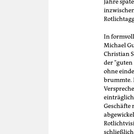
Jahre späte
inzwischen
Rotlichtagg
In formvol
Michael Gu
Christian 
der "guten
ohne eind
brummte. D
Verspreche
einträglich
Geschäfte 
abgewicke
Rotlichtvi
schließlic