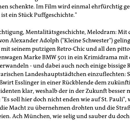
en schenkte. Im Film wird einmal ehrfürchtig ge
st ein Stück Puffgeschichte."
chtigung, Mentalitätsgeschichte, Melodram: Mit
on Alexander Adolph ("Kleine Schwester") gelingt
l mit seinem putzigen Retro-Chic und all den pitt
fenwagen Marke BMW 501 in ein Krimidrama mit
erwandeln - und dabei auch noch einige bissige 
rischen Landeshauptstädtchen einzuflechten: 
ßwirt Esslinger in einer Rückblende dem zukünft
sidenten klar, weshalb der in der Zukunft besser 
 "Es soll hier doch nicht enden wie auf St. Pauli",
die Macht zu übernehmen drohten und die Straß
ien. Ach München, wie selig und sauber du doch 