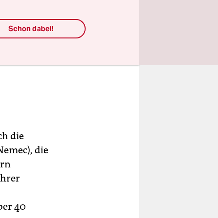
Schon dabei!
ch die
Nemec), die
ern
ihrer
ber 40