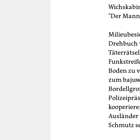
Wichskabin
"Der Mann i
Milieubesi
Drehbuch v
Täterrätse
Funkstrei
Boden zu v
zum bajuwa
Bordellgro
Polizeiprä
kooperiere:
Ausländer 
Schmutz se