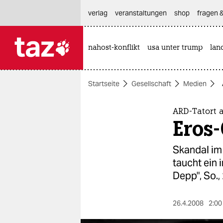
hautnavigation anspringen
hauptinhalt anspringen
footer anspringen
verlag
veranstaltungen
shop
fragen &
nahost-konflikt
usa unter trump
lan

taz zahl ich
taz zahl ich
Startseite
Gesellschaft
Medien
themen
politik
ARD-Tatort
Eros-
öko
Skandal im 
gesellschaft
taucht ein 
Depp", So.,
kultur
sport
26.4.2008
2:00