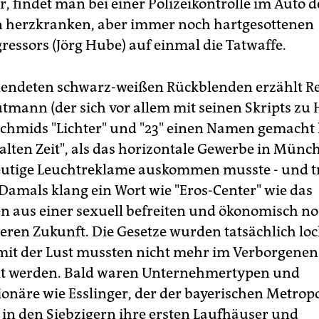
r, findet man bei einer Polizeikontrolle im Auto d
 herzkranken, aber immer noch hartgesottenen
ressors (Jörg Hube) auf einmal die Tatwaffe.
lendeten schwarz-weißen Rückblenden erzählt R
tmann (der sich vor allem mit seinen Skripts zu
Schmids "Lichter" und "23" einen Namen gemacht 
 alten Zeit", als das horizontale Gewerbe in Mün
eutige Leuchtreklame auskommen musste - und 
amals klang ein Wort wie "Eros-Center" wie das
n aus einer sexuell befreiten und ökonomisch no
eren Zukunft. Die Gesetze wurden tatsächlich loc
mit der Lust mussten nicht mehr im Verborgenen
lt werden. Bald waren Unternehmertypen und
sionäre wie Esslinger, der der bayerischen Metrop
h in den Siebzigern ihre ersten Laufhäuser und