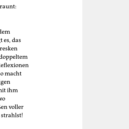
raunt:
 dem
 es, das
oresken
 doppeltem
Reflexionen
So macht
igen
mit ihm
 wo
en voller
strahlst!