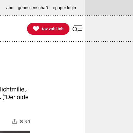
abo
genossenschaft
epaper login

taz zahl ich
taz zahl ich
lichtmilieu
. ("Der oide
teilen