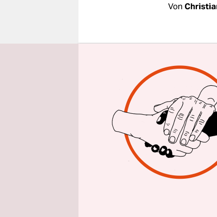
epaper login
Von
Christi
Sie nennen
Flaschen B
Bürotisch 
geschriebe
nachdenken
Fingerabdr
euch ins R
einzelnes H