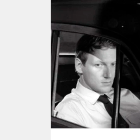
berlin
nord
wahrheit
verlag
verlag
veranstaltungen
shop
fragen & hilfe
unterstützen
abo
genossenschaft