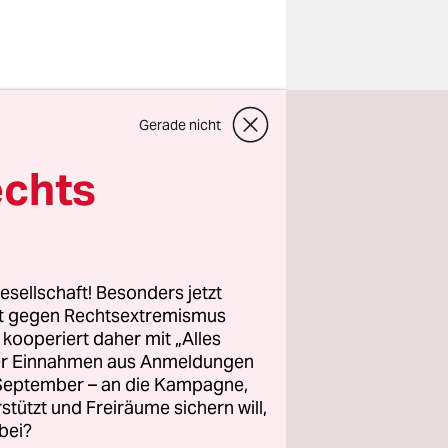
er ein paar
Gerade nicht
 am
noch nicht
echts
rüber
schen
n, dass der
 ein
esellschaft! Besonders jetzt
rt gegen Rechtsextremismus
z kooperiert daher mit „Alles
ller Einnahmen aus Anmeldungen
. September – an die Kampagne,
rstützt und Freiräume sichern will,
bei?