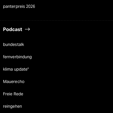
panterpreis 2026
Podcast
bundestalk
fernverbindung
klima update°
Mauerecho
Freie Rede
reingehen