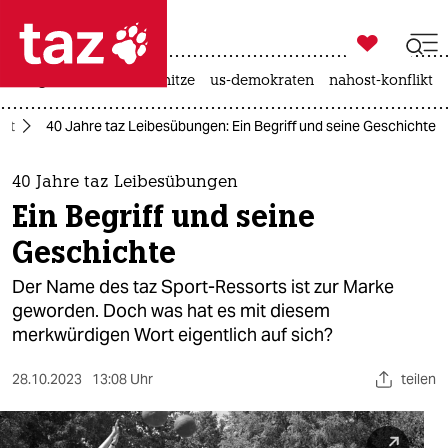

taz zahl ich
krieg in der ukraine
hitze
us-demokraten
nahost-konflikt

taz zahl ich
ort
40 Jahre taz Leibesübungen: Ein Begriff und seine Geschichte
taz zahl ich
themen
40 Jahre taz Leibesübungen
Ein Begriff und seine
politik
Geschichte
öko
Der Name des taz Sport-Ressorts ist zur Marke
geworden. Doch was hat es mit diesem
gesellschaft
merkwürdigen Wort eigentlich auf sich?
kultur
28.10.2023
13:08 Uhr
teilen
sport