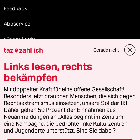
Feedback
Aboservice
ePaper Login
taz
zahl ich
Gerade nicht

Downloads für Abonnierende
Links lesen, rechts
bekämpfen
© 2026 taz Verlags und Vertriebs GmbH
Alle Rechte vorbehalten. Bei rechtlichen Fragen oder für Genehmigungen
Mit doppelter Kraft für eine offene Gesellschaft!
wenden Sie sich bitte an
lizenzen@taz.de
Besonders jetzt brauchen Menschen, die sich gegen
Rechtsextremismus einsetzen, unsere Solidarität.
Daher gehen 50 Prozent der Einnahmen aus
Feedback
Redaktionsstatut
Kommune-Richtlinien
KI-
Neuanmeldungen an „Alles beginnt im Zentrum“ –
eine Kampagne, die bedrohte linke Kulturzentren
Leitlinie
Informant
Datenschutz
Impressum
AGB
und Jugendorte unterstützt. Sind Sie dabei?