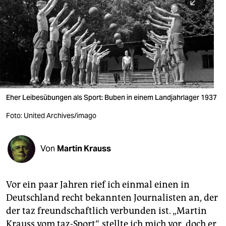
berlin
nord
wahrheit
verlag
verlag
Eher Leibesübungen als Sport: Buben in einem Landjahrlager 1937
veranstaltungen
Foto: United Archives/imago
shop
fragen & hilfe
Von
Martin Krauss
unterstützen
Vor ein paar Jahren rief ich einmal einen in
abo
Deutschland recht bekannten Journalisten an, der
genossenschaft
der taz freundschaftlich verbunden ist. „Martin
Krauss vom taz-Sport“, stellte ich mich vor, doch er