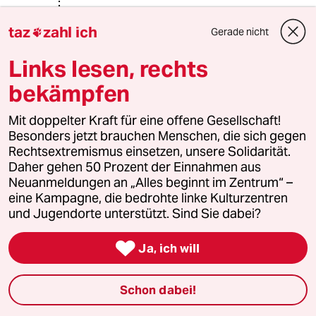
9076 (Profil gelöscht)
9G
taz
zahl ich
Gerade nicht

28.08.2014
,
18:02 Uhr
@flex:
Links lesen, rechts
Du hast vollkommen Recht.
bekämpfen
"Allein Irakkrieg 650 000 Tote"...
Mit doppelter Kraft für eine offene Gesellschaft!
von den durch Uranmunition
Besonders jetzt brauchen Menschen, die sich gegen
geschädigten Menschen ganz zu
Rechtsextremismus einsetzen, unsere Solidarität.
schweigen.....
Daher gehen 50 Prozent der Einnahmen aus
"deadly dust", musst du dir mal
Neuanmeldungen an „Alles beginnt im Zentrum“ –
ansehen:
eine Kampagne, die bedrohte linke Kulturzentren
https://www.youtube.com/watch?
und Jugendorte unterstützt. Sind Sie dabei?
v=xo9rTQR9hVM

Ja, ich will
jetzt muss ich mir ertsmal deine
ganzen links ansehen. Das meiste
Schon dabei!
kenne ich.