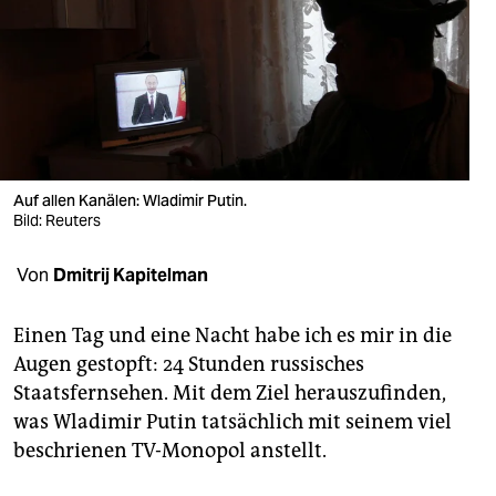
berlin
nord
wahrheit
verlag
verlag
Auf allen Kanälen: Wladimir Putin.
Bild: Reuters
veranstaltungen
Von
Dmitrij Kapitelman
shop
fragen & hilfe
Einen Tag und eine Nacht habe ich es mir in die
Augen gestopft: 24 Stunden russisches
unterstützen
Staatsfernsehen. Mit dem Ziel herauszufinden,
abo
was Wladimir Putin tatsächlich mit seinem viel
beschrienen TV-Monopol anstellt.
genossenschaft