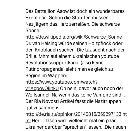
Das Battallion Asow ist doch ein wunderbares
Exemplar...Schon die Statuten müssen
Nazijägern das Herz zerreißen. Die schwarze
Sonne:
http://de.wikipedia.org/wiki/Schwarze_Sonne
Dr. van Helsing würde seinen Holzpflock oder
den Knoblauch suchen. Die taz sucht nach der
Brille. Mhm auf einem ukrainischen youtube
Revolutionssupportkanal (also keine
Putinpropaganda) sieht man es gleich zu
Beginn im Wappen:
https://www.youtube.com/watch?
v=AcpovOkltkU
Oh nein, davor auch noch der
Wolfsangel. Na wenn das keine Vampire sind...
Der Ria Novosti Artikel fasst die Nazitruppen
gut zusammen:
http://de.ria.ru/opinion/20140815/269297133.ht
ml
Herr Clasen wird vielleicht mal ein paar
Ukrainer darüber "sprechen" lassen...Die neuen