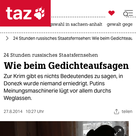

taz zahl ich
hitze
surfen
landtagswahl in sachsen-anhalt
gewalt gegen

taz zahl ich
ne
24 Stunden russisches Staatsfernsehen: Wie beim Gedichteauf
taz zahl ich
themen
24 Stunden russisches Staatsfernsehen
Wie beim Gedichteaufsagen
politik
Zur Krim gibt es nichts Bedeutendes zu sagen, in
öko
Donezk wurde niemand erniedrigt. Putins
Meinungsmaschinerie lügt vor allem durchs
gesellschaft
Weglassen.
kultur
27.8.2014
10:27 Uhr
teilen
sport