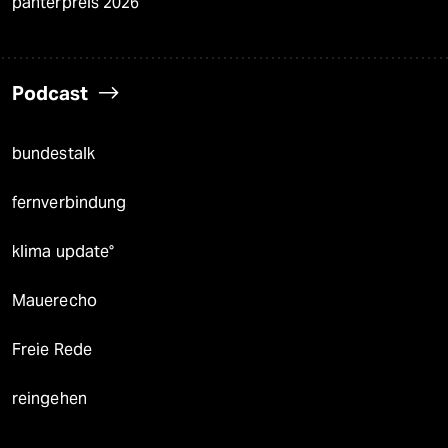
panterpreis 2026
Podcast
bundestalk
fernverbindung
klima update°
Mauerecho
Freie Rede
reingehen