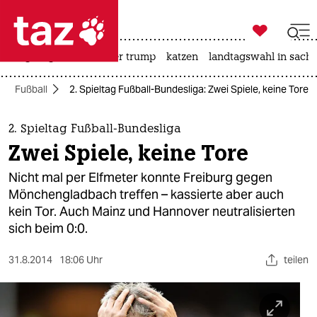

taz zahl ich
bergsteigen
usa unter trump
katzen
landtagswahl in sachs

taz zahl ich
Fußball
2. Spieltag Fußball-Bundesliga: Zwei Spiele, keine Tore
taz zahl ich
themen
2. Spieltag Fußball-Bundesliga
Zwei Spiele, keine Tore
politik
Nicht mal per Elfmeter konnte Freiburg gegen
öko
Mönchengladbach treffen – kassierte aber auch
kein Tor. Auch Mainz und Hannover neutralisierten
gesellschaft
sich beim 0:0.
kultur
31.8.2014
18:06 Uhr
teilen
sport