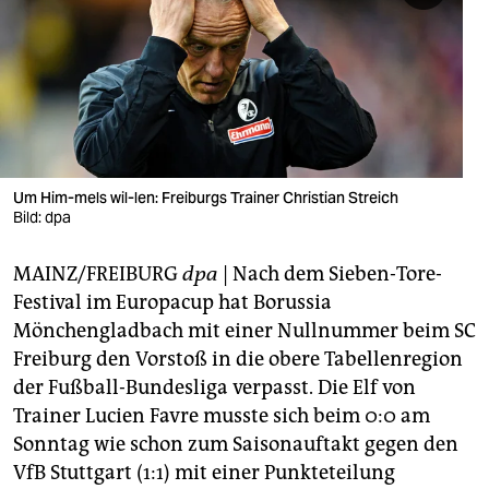
berlin
nord
wahrheit
verlag
verlag
Um Him-mels wil-len: Freiburgs Trainer Christian Streich
Bild: dpa
veranstaltungen
MAINZ/FREIBURG
dpa
| Nach dem Sieben-Tore-
shop
Festival im Europacup hat Borussia
fragen & hilfe
Mönchengladbach mit einer Nullnummer beim SC
Freiburg den Vorstoß in die obere Tabellenregion
unterstützen
der Fußball-Bundesliga verpasst. Die Elf von
abo
Trainer Lucien Favre musste sich beim 0:0 am
Sonntag wie schon zum Saisonauftakt gegen den
genossenschaft
VfB Stuttgart (1:1) mit einer Punkteteilung