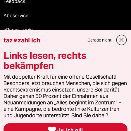
Feedback
Aboservice
ePaper Login
taz
zahl ich
Gerade nicht

Downloads für Abonnierende
Links lesen, rechts
bekämpfen
© 2026 taz Verlags und Vertriebs GmbH
Mit doppelter Kraft für eine offene Gesellschaft!
Alle Rechte vorbehalten. Bei rechtlichen Fragen oder für Genehmigungen
wenden Sie sich bitte an
lizenzen@taz.de
Besonders jetzt brauchen Menschen, die sich gegen
Rechtsextremismus einsetzen, unsere Solidarität.
Daher gehen 50 Prozent der Einnahmen aus
Feedback
Redaktionsstatut
Kommune-Richtlinien
KI-
Neuanmeldungen an „Alles beginnt im Zentrum“ –
eine Kampagne, die bedrohte linke Kulturzentren
Leitlinie
Informant
Datenschutz
Impressum
AGB
und Jugendorte unterstützt. Sind Sie dabei?
Seitenwende
Einwilligungen widerrufen (Ads)

Ja, ich will