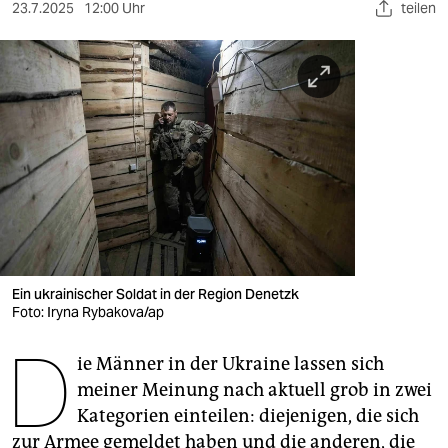
berlin
23.7.2025
12:00 Uhr
teilen
nord
wahrheit
verlag
verlag
veranstaltungen
shop
fragen & hilfe
Ein ukrainischer Soldat in der Region Denetzk
Foto: Iryna Rybakova/ap
unterstützen
D
ie Männer in der Ukraine lassen sich
abo
meiner Meinung nach aktuell grob in zwei
genossenschaft
Kategorien einteilen: diejenigen, die sich
zur Armee gemeldet haben und die anderen, die