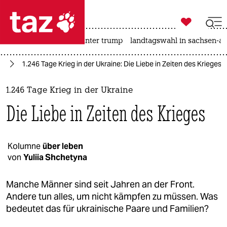

taz zahl ich
nahost-konflikt
usa unter trump
landtagswahl in sachsen-an

taz zahl ich
ne
1.246 Tage Krieg in der Ukraine: Die Liebe in Zeiten des Krieges
taz zahl ich
themen
1.246 Tage Krieg in der Ukraine
Die Liebe in Zeiten des Krieges
politik
öko
Kolumne
über leben
von
Yuliia Shchetyna
gesellschaft
kultur
Manche Männer sind seit Jahren an der Front.
Andere tun alles, um nicht kämpfen zu müssen. Was
sport
bedeutet das für ukrainische Paare und Familien?