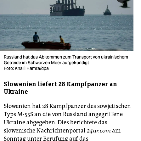
berlin
nord
wahrheit
verlag
verlag
Russland hat das Abkommen zum Transport von ukrainischem
Getreide im Schwarzen Meer aufgekündigt
veranstaltungen
Foto: Khalil Hamra/dpa
shop
Slowenien liefert 28 Kampfpanzer an
Ukraine
fragen & hilfe
unterstützen
Slowenien hat 28 Kampfpanzer des sowjetischen
Typs M-55S an die von Russland angegriffene
abo
Ukraine abgegeben. Dies berichtete das
genossenschaft
slowenische Nachrichtenportal
24ur.com
am
Sonntag unter Berufung auf das