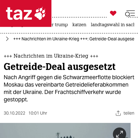

taz zahl ich
bergsteigen
usa unter trump
katzen
landtagswahl in sachs

taz zahl ich
ne
+++ Nachrichten im Ukraine-Krieg +++: Getreide-Deal ausgesetz
taz zahl ich
themen
+++ Nachrichten im Ukraine-Krieg +++
Getreide-Deal ausgesetzt
politik
Nach Angriff gegen die Schwarzmeerflotte blockiert
öko
Moskau das vereinbarte Getreidelieferabkommen
mit der Ukraine. Der Frachtschiffverkehr wurde
gesellschaft
gestoppt.
kultur
30.10.2022
10:01 Uhr
teilen
sport