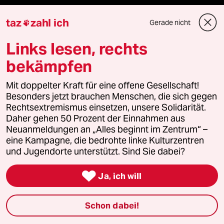
taz
zahl ich
Gerade nicht

Mehr taz Lesestoff
Links lesen, rechts
bekämpfen
taz Blogs
Mit doppelter Kraft für eine offene Gesellschaft!
taz FUTURZWEI
Besonders jetzt brauchen Menschen, die sich gegen
Rechtsextremismus einsetzen, unsere Solidarität.
Daher gehen 50 Prozent der Einnahmen aus
Le Monde diplomatique
Neuanmeldungen an „Alles beginnt im Zentrum“ –
eine Kampagne, die bedrohte linke Kulturzentren
taz Archiv
und Jugendorte unterstützt. Sind Sie dabei?

Ja, ich will
Mehr taz Angebote
Schon dabei!
Reisen