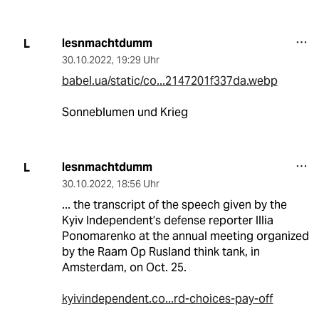
lesnmachtdumm
L
30.10.2022
,
19:29 Uhr
babel.ua/static/co...2147201f337da.webp
Sonneblumen und Krieg
lesnmachtdumm
L
30.10.2022
,
18:56 Uhr
... the transcript of the speech given by the
Kyiv Independent’s defense reporter Illia
Ponomarenko at the annual meeting organized
by the Raam Op Rusland think tank, in
Amsterdam, on Oct. 25.
kyivindependent.co...rd-choices-pay-off