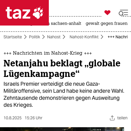

taz zahl ich
hitze
landtagswahl in sachsen-anhalt
gewalt gegen frauen

taz zahl ich
Startseite
Politik
Nahost
Nahost-Konflikt
+++ Nachric
taz zahl ich
themen
+++ Nachrichten im Nahost-Krieg +++
Netanjahu beklagt „globale
politik
Lügenkampagne“
öko
Israels Premier verteidigt die neue Gaza-
Militäroffensive, sein Land habe keine andere Wahl.
gesellschaft
Zehntausende demonstrieren gegen Ausweitung
des Krieges.
kultur
sport
10.8.2025
15:26 Uhr
teilen