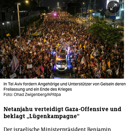
berlin
nord
wahrheit
verlag
verlag
veranstaltungen
shop
In Tel Aviv fordern Angehörige und Unterstützer von Geiseln deren
fragen & hilfe
Freilassung und ein Ende des Krieges
Foto: Ohad Zwigenberg/AP/dpa
unterstützen
Netanjahu verteidigt Gaza-Offensive und
abo
beklagt „Lügenkampagne“
genossenschaft
Der israelische Ministerpräsident Benjamin