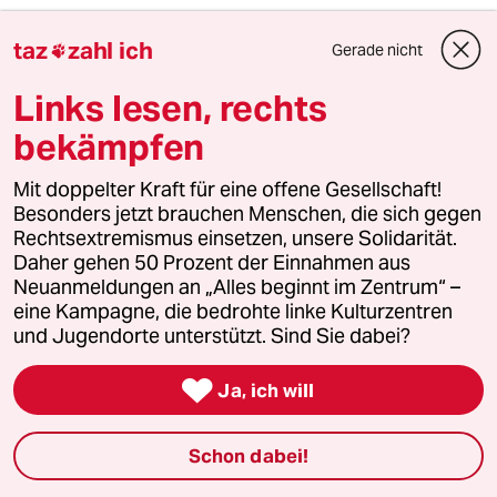
taz
zahl ich
Gerade nicht

Links lesen, rechts
bekämpfen
Mit doppelter Kraft für eine offene Gesellschaft!
Besonders jetzt brauchen Menschen, die sich gegen
Rechtsextremismus einsetzen, unsere Solidarität.
Daher gehen 50 Prozent der Einnahmen aus
Neuanmeldungen an „Alles beginnt im Zentrum“ –
eine Kampagne, die bedrohte linke Kulturzentren
und Jugendorte unterstützt. Sind Sie dabei?
Pro-Palästina-Demos in Griechenland

Ja, ich will
„Tag des Zorns“ vor Strandkulisse
In ganz Griechenland finden propalästinensische
Schon dabei!
Kundgebungen an beliebten Urlaubsorten statt – und
dies mitten in der touristischen Hochsaison. Israelische