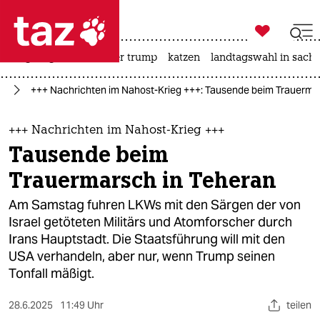

taz zahl ich
bergsteigen
usa unter trump
katzen
landtagswahl in sachs

taz zahl ich
eg
+++ Nachrichten im Nahost-Krieg +++: Tausende beim Trauerma
taz zahl ich
themen
+++ Nachrichten im Nahost-Krieg +++
Tausende beim
politik
Trauermarsch in Teheran
öko
Am Samstag fuhren LKWs mit den Särgen der von
Israel getöteten Militärs und Atomforscher durch
gesellschaft
Irans Hauptstadt. Die Staatsführung will mit den
USA verhandeln, aber nur, wenn Trump seinen
kultur
Tonfall mäßigt.
sport
28.6.2025
11:49 Uhr
teilen