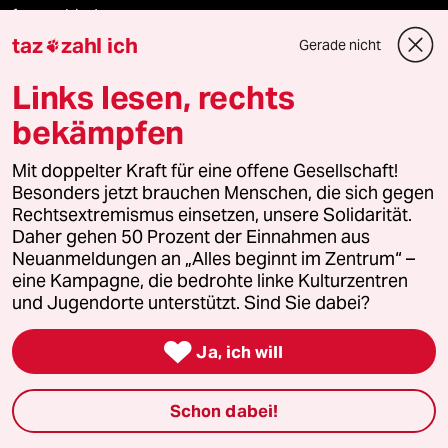
fernverbindung
taz
zahl ich
Gerade nicht

klima update°
Links lesen, rechts
Mauerecho
bekämpfen
Freie Rede
Mit doppelter Kraft für eine offene Gesellschaft!
Besonders jetzt brauchen Menschen, die sich gegen
reingehen
Rechtsextremismus einsetzen, unsere Solidarität.
Daher gehen 50 Prozent der Einnahmen aus
Neuanmeldungen an „Alles beginnt im Zentrum“ –
eine Kampagne, die bedrohte linke Kulturzentren
Newsletter
und Jugendorte unterstützt. Sind Sie dabei?

Ja, ich will
team zukunft
Schon dabei!
taz frisch