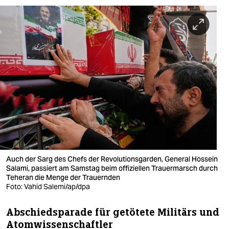
berlin
nord
wahrheit
verlag
verlag
veranstaltungen
shop
fragen & hilfe
Auch der Sarg des Chefs der Revolutionsgarden, General Hossein
Salami, passiert am Samstag beim offiziellen Trauermarsch durch
unterstützen
Teheran die Menge der Trauernden
Foto: Vahid Salemi/ap/dpa
abo
genossenschaft
Abschiedsparade für getötete Militärs und
Atomwissenschaftler