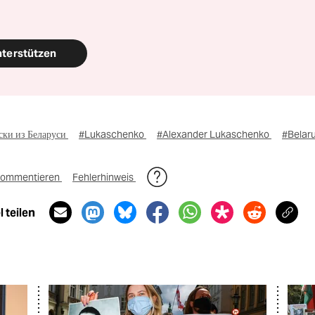
nterstützen
ски из Беларуси
#Lukaschenko
#Alexander Lukaschenko
#Belar
ommentieren
Fehlerhinweis
 teilen