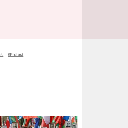
us
#Protest