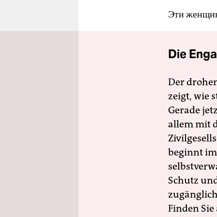
Эти женщин
Die Enga
Der drohe
zeigt, wie
Gerade jet
allem mit d
Zivilgesell
beginnt im
selbstverw
Schutz und 
zugänglich
Finden Sie