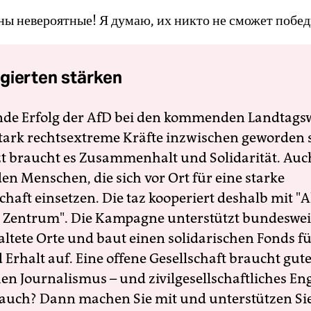
ы невероятные! Я думаю, их никто не сможет побед
gierten stärken
nde Erfolg der AfD bei den kommenden Landtags
 stark rechtsextreme Kräfte inzwischen geworden 
zt braucht es Zusammenhalt und Solidarität. Auc
en Menschen, die sich vor Ort für eine starke
schaft einsetzen. Die taz kooperiert deshalb mit "A
 Zentrum". Die Kampagne unterstützt bundesweit
altete Orte und baut einen solidarischen Fonds f
Erhalt auf. Eine offene Gesellschaft braucht gute
en Journalismus – und zivilgesellschaftliches E
 auch? Dann machen Sie mit und unterstützen Si