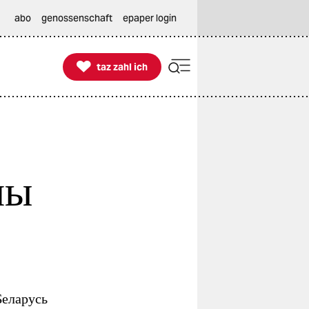
abo
genossenschaft
epaper login

taz zahl ich
taz zahl ich
ны
Беларусь