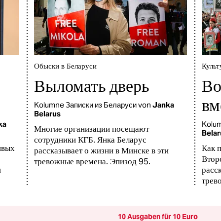
​Обыски в Беларуси
Культ
Выломать дверь
Во
вм
Kolumne
Записки из Беларуси
von
Janka
Belarus
ka
Kolu
Многие организации посещают
Belar
сотрудники КГБ. Янка Беларус
ивых
Как 
рассказывает о жизни в Минске в эти
Втор
тревожные времена. Эпизод 95.
и
расск
трев
10 Ausgaben für 10 Euro