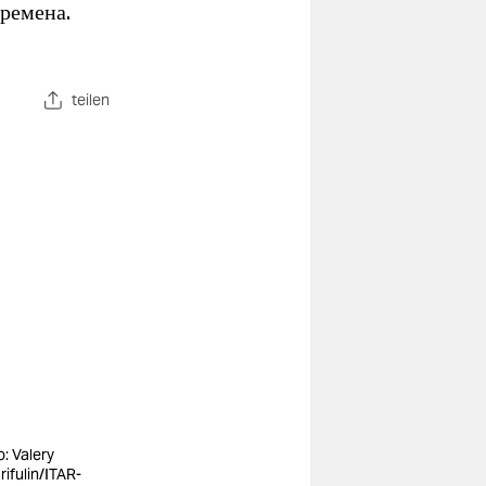
времена.
teilen
o: Valery
rifulin/ITAR-