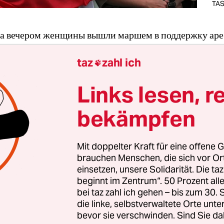
TAS
ра вечером женщины вышли маршем в поддержку ар
ии Колесниковой, которую хотят посадить в тюрьму 
taz
zahl ich
 за попытку захвата власти. И их пожалуй впервые з

начала задерживать полиция. Страшно ли им? Да, ст
Links lesen, r
они снова? Да, выйдут. Я говорю с этими женщинам
ют, что во многих семьях сейчас психологические п
bekämpfen
отят отпускать своих жен на митинги, некоторые да
Но женщины вдохновились примером Светланы Тихан
Mit doppelter Kraft für eine offene G
ебовать у власти будущего для своих детей.
brauchen Menschen, die sich vor O
einsetzen, unsere Solidarität. Die ta
ка, которой 96 лет – самая большая оппозиционерка
beginnt im Zentrum“. 50 Prozent a
bei taz zahl ich gehen – bis zum 30
недавно сломала шейку бедра и лежит в кровати сейч
die linke, selbstverwaltete Orte unte
 телевизор, полный пропаганды, ругается с ним и к
bevor sie verschwinden. Sind Sie da