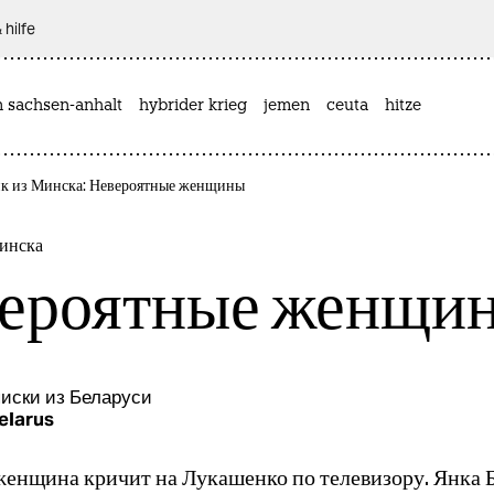
 hilfe
n sachsen-anhalt
hybrider krieg
jemen
ceuta
hitze
к из Минска: Невероятные женщины
инска
ероятные женщи
иски из Беларуси
elarus
женщина кричит на Лукашенко по телевизору. Янка 