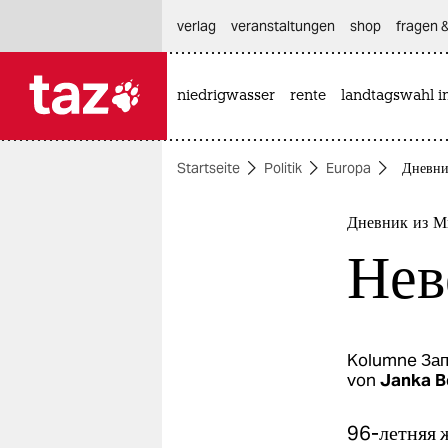
hautnavigation anspringen
hauptinhalt anspringen
footer anspringen
verlag
veranstaltungen
shop
fragen &
niedrigwasser
rente
landtagswahl i

taz zahl ich
taz zahl ich
Startseite
Politik
Europa
Дневни
themen
politik
Дневник из М
Нев
öko
gesellschaft
kultur
Kolumne
Зап
von
Janka B
sport
96-летняя 