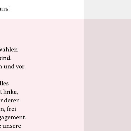
ить!
wahlen
sind.
h und vor
lles
 linke,
ür deren
n, frei
ngagement.
e unsere