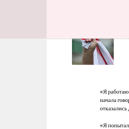
«Лукашенко,
No
Die
«Я работаю 
начала гово
отказались 
«Я попытал