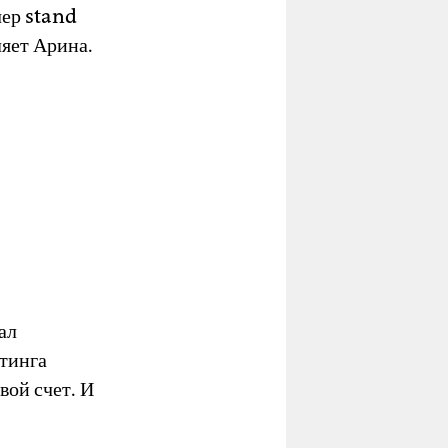
чер stand
ляет Арина.
ал
итинга
вой счет. И