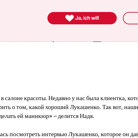
 уходи» – с улыбкой рассказывает мне Аня.

Ja, ich will
tizen aus Belarus
 Notizen in deutscher Sprache finden sie
hier
.
в салоне красоты. Недавно у нас была клиентка, кот
рить о том, какой хороший Лукашенко. Так вот, наш
делать ей маникюр» – делится Надя.
ась посмотреть интервью Лукашенко, которое он дав