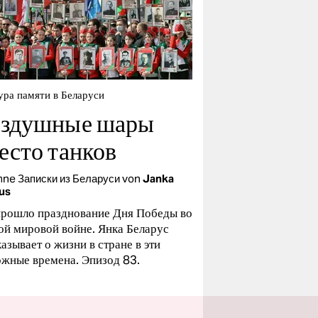
ура памяти в Беларуси
здушные шары
есто танков
mne
Записки из Беларуси
von
Janka
us
прошло празднование Дня Победы во
ой мировой войне. Янка Беларус
азывает о жизни в стране в эти
ожные времена. Эпизод 83.