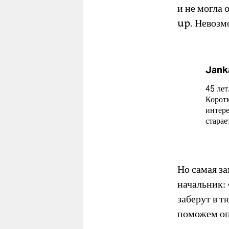
и не могла 
up. Невозмо
Jank
45 лет
Коротк
интере
старае
Но самая за
начальник:
заберут в т
поможем оп