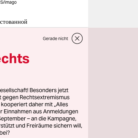
S/imago
естованной
от 2 до 5
Gerade nicht
а месяц
рашно.
echts
и. Они мне
роблемы,
же угрожают
овской и
esellschaft! Besonders jetzt
rt gegen Rechtsextremismus
z kooperiert daher mit „Alles
 в нашей
ller Einnahmen aus Anmeldungen
. September – an die Kampagne,
ас дома.
rstützt und Freiräume sichern will,
ричит:
bei?