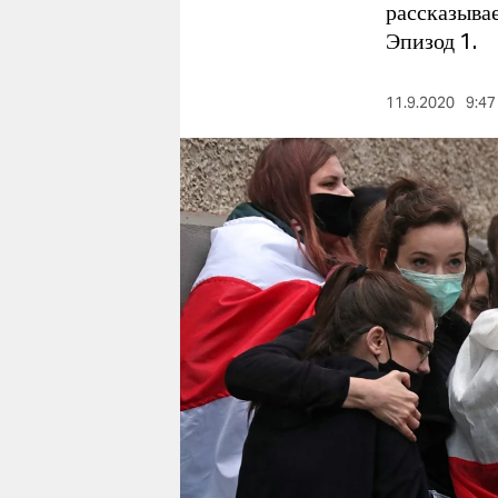
berlin
рассказывае
Эпизод 1.
nord
wahrheit
11.9.2020
9:47
verlag
verlag
veranstaltungen
shop
fragen & hilfe
unterstützen
abo
genossenschaft