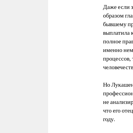
Даже если 
образом гла
бывшему пр
выплатила 
полное прав
именно нем
процессов,
человечеств
Но Лукашенк
профессион
не анализир
что его оте
году.