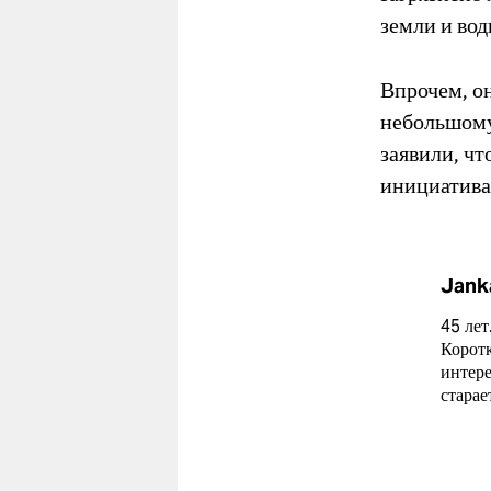
земли и вод
Впрочем, он
небольшому
заявили, чт
инициатив
Jank
45 лет
Коротк
интере
старае