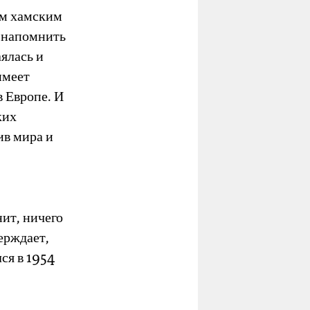
им хамским
ы напомнить
ялась и
имеет
в Европе. И
ких
ив мира и
ит, ничего
ерждает,
ся в 1954