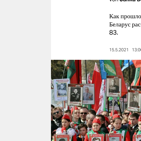
berlin
nord
Как прошло
Беларус рас
wahrheit
83.
verlag
15.5.2021
13:0
verlag
veranstaltungen
shop
fragen & hilfe
unterstützen
abo
genossenschaft