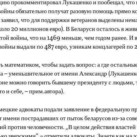
ацию прокомментировал Лукашенко и пообещал, что 
войны обязательно получат разовую помощь прямо к
 заявил, что для поддержки ветеранов выделены нем
коло 20 миллионов евро). В Беларуси осталось в жив
той войны, что на 1469 меньше, чем годом ранее. И 
ойны выдали по 487 евро, узникам концлагерей по 2
ь математиком, чтобы задать вопрос: а где остальные
а – уменьшительное от имени Александр (Лукашенко
оне можно говорить бывшему президенту с людьми, 
о и себе, – прим.автора).
мецкие адвокаты подали заявление в федеральную п
т имени пострадавших от пыток беларусов из-за со
ий против человечности. „В целом действия власте
ько зверскими“, – отметили адвокаты. Знаете как на э