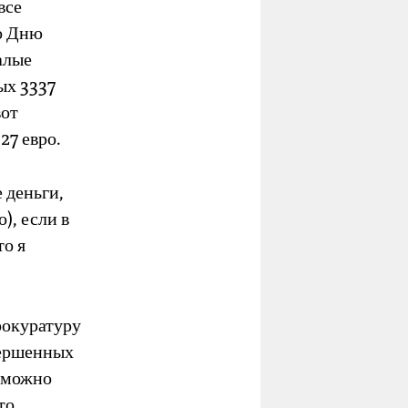
все
о Дню
алые
ых 3337
вот
27 евро.
 деньги,
), если в
то я
рокуратуру
вершенных
й можно
то