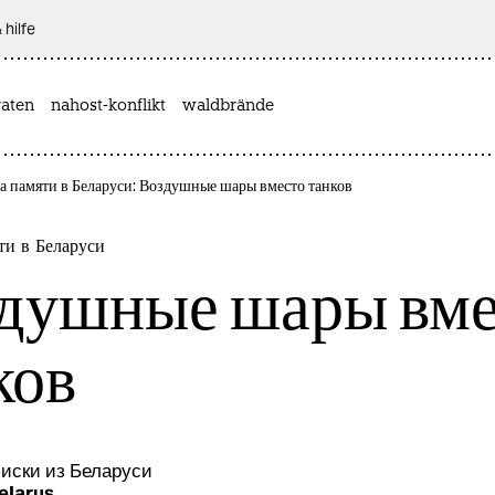
 hilfe
aten
nahost-konflikt
waldbrände
а памяти в Беларуси: Воздушные шары вместо танков
ти в Беларуси
душные шары вме
ков
иски из Беларуси
elarus