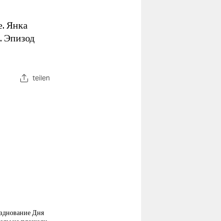
. Янка
. Эпизод
teilen
зднование Дня