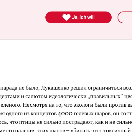

Ja, ich will
tizen aus Belarus
 Notizen in deutscher Sprache finden sie
hier
.
у парада не было, Лукашенко решил ограничиться во
нцертами и салютом идеологически „правильных“ цве
зелёного. Несмотря на то, что экологи были против в
мя одного из концертов 4000 гелевых шаров, он сост
сь, что птицы не сильно пострадают, как и не сильн
место падения этих шаров – убирать этот токсичный