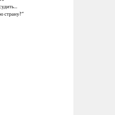
 судить…
ою страну?“