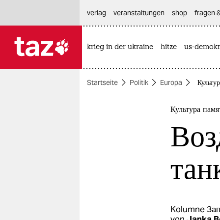
hautnavigation anspringen
hauptinhalt anspringen
footer anspringen
verlag
veranstaltungen
shop
fragen &
krieg in der ukraine
hitze
us-demokr

taz zahl ich
taz zahl ich
Startseite
Politik
Europa
Культур
themen
politik
Культура памя
Воз
öko
gesellschaft
тан
kultur
sport
Kolumne
Зап
von
Janka B