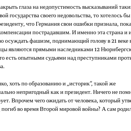
закрыть глаза на недопустимость высказываний так
вой государства своего недовольства, то хотелось б
езиденту, что Германия свои ошибки признала, пока
компенсации пострадавшим. И именно эта страна и 
о осуждать фашизм, поднимающий голову в 21 веке 
цы являются прямыми наследниками 12 Нюрнбергс
 то есть опытными судьями над преступниками прот
а.
о, хоть по образованию и „историк“, такой же
ально непригодный как и президент. Ничего не помн
ует. Впрочем чего ожидать от человека, который утв
ц погиб во время Второй мировой войны? А сам родил