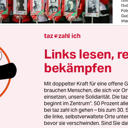
Поб
Поб
Fot
Guc
ima
taz
zahl ich

в Беларуси отмечали День Победы во Второй мирово
не, где погиб каждый третий, 76 лет это всё ещё важ
Links lesen, r
не праздник, а
день скорби и уважения к оставшимся
bekämpfen
ленным ветеранам
.
году, в самый разгар первой волны COVID-19 Лукаш
Mit doppelter Kraft für eine offene G
я провести парад в центре города. Ни в одной стране
brauchen Menschen, die sich vor O
einsetzen, unsere Solidarität. Die ta
ея не пришла в головы глав государства, а наш презид
beginnt im Zentrum“. 50 Prozent a
етстве так и не наигрался в „солдатики“. Тот парад со
bei taz zahl ich gehen – bis zum 30
изкое количество зрителей, даже российские военны
die linke, selbstverwaltete Orte unte
от участия в нём.
bevor sie verschwinden. Sind Sie da