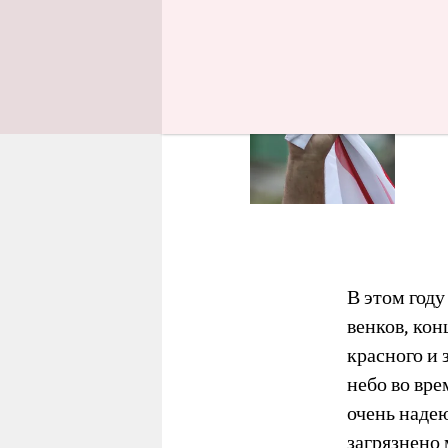
No
Die
В этом год
венков, ко
красного и 
небо во вре
очень надею
загрязнено 