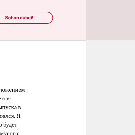
Schon dabei!
зложением
тов:
ыпуска в
оялся. Я
о будет
 мусор с