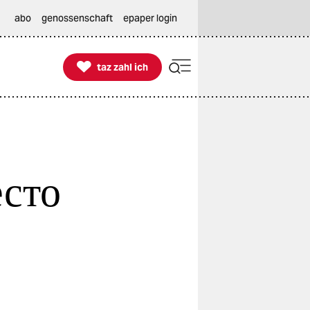
abo
genossenschaft
epaper login

taz zahl ich
taz zahl ich
сто