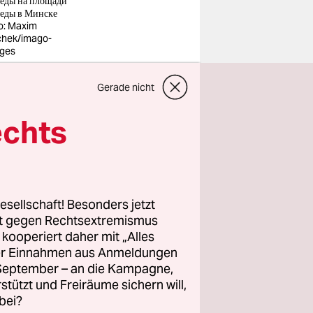
еды на площади
еды в Минске
o: Maxim
hek/imago-
ges
Gerade nicht
й войне. В
ный день, но
echts
 в живых
енко
esellschaft! Besonders jetzt
 такая
rt gegen Rechtsextremismus
z kooperiert daher mit „Alles
ент,
ller Einnahmen aus Anmeldungen
брал
. September – an die Kampagne,
е
rstützt und Freiräume sichern will,
bei?