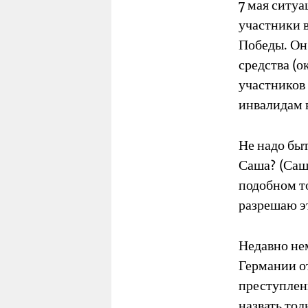
7 мая ситу
участники 
Победы. Он
средства (о
участников 
инвалидам в
Не надо быт
Саша? (Саш
подобном т
разрешаю эт
Недавно не
Германии о
преступлен
назвать тол