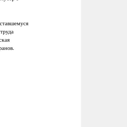
оставшемуся
 труда
ская
ранов.