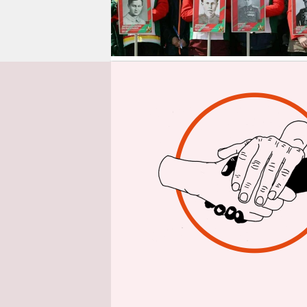
epaper login
9
мая 
стра
это 
немногочис
В прошлом 
потребовалс
нелепая зат
видимо, в д
рекордно н
отказались 