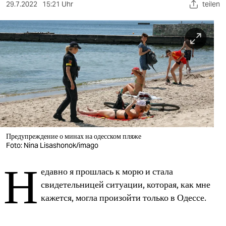
berlin
29.7.2022
15:21 Uhr
teilen
nord
wahrheit
verlag
verlag
veranstaltungen
shop
Предупреждение о минах на одесском пляже
Foto: Nina Lisashonok/imago
fragen & hilfe
Н
unterstützen
едавно я прошлась к морю и стала
свидетельницей ситуации, которая, как мне
abo
кажется, могла произойти только в Одессе.
genossenschaft