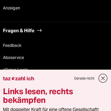
Anzeigen
Fragen & Hilfe
Feedback
Aboservice
ePaper Login
taz
zahl ich
Gerade nicht

Downloads für Abonnierende
Links lesen, rechts
bekämpfen
© 2026 taz Verlags und Vertriebs GmbH
Mit doppelter Kraft für eine offene Gesellschaft!
Alle Rechte vorbehalten. Bei rechtlichen Fragen oder für Genehmigungen