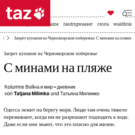

taz zahl ich
hitze
krieg in der ukraine
niedrigwasser
ceuta
waldbrän

taz zahl ich
ine
Запрет купания на Черноморском побережье: С минами на пляже
taz zahl ich
themen
Запрет купания на Черноморском побережье
С минами на пляже
politik
öko
Kolumne
Война и мир – дневник
von
Tatjana Milimko
und
Татьяна Милимко
gesellschaft
kultur
Одесса лежит на берегу моря. Люди там очень тяжело
переживают, когда им не разрешают подходить к воде.
sport
Даже если они знают, что это опасно для жизни.