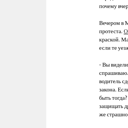
почему вчер
Вечером в 
протеста.
О
краской. М
если те уез
- Вы видели
спрашиваю. 
водитель сд
закона. Есл
быть тогда?
защищать др
же страшно 