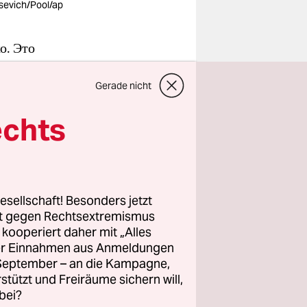
sevich/Pool/ap
о. Это
кие
Gerade nicht
сандра
ниями
echts
ании,
те.
esellschaft! Besonders jetzt
зда, –
rt gegen Rechtsextremismus
 незаметно –
z kooperiert daher mit „Alles
ller Einnahmen aus Anmeldungen
. September – an die Kampagne,
rstützt und Freiräume sichern will,
bei?