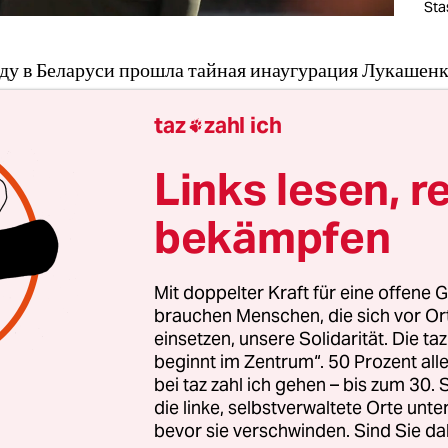
Sta
ду в Беларуси прошла тайная инаугурация Лукашенк
звало
волну протестов
по всей стране, начались жест
taz
zahl ich
гоны. Власти, в основном, Европы не признали Алек

легитимным президентом Беларуси. С таким заявле
Links lesen, r
власти Словакии, Литвы, Латвии, Эстонии, Чехии, Д
А, Украины, Канады, Нидерландов.
bekämpfen
ом я вызвала такси, чтобы поехать на встречу по рабо
Mit doppelter Kraft für eine offene G
ашину, таксист пошутил:- А я вас ждал возле 4 подъе
brauchen Menschen, die sich vor O
дних лет показывает мне вперед, – а вы подкрались
einsetzen, unsere Solidarität. Die ta
акже тихо, как вчерашняя инаугурация (смеется).
beginnt im Zentrum“. 50 Prozent a
bei taz zahl ich gehen – bis zum 30
die linke, selbstverwaltete Orte unte
bevor sie verschwinden. Sind Sie da