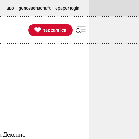
abo
genossenschaft
epaper login

taz zahl ich
taz zahl ich
а Декснис