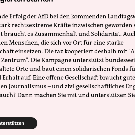
nde Erfolg der AfD bei den kommenden Landtags
 stark rechtsextreme Kräfte inzwischen geworden 
zt braucht es Zusammenhalt und Solidarität. Auc
en Menschen, die sich vor Ort für eine starke
schaft einsetzen. Die taz kooperiert deshalb mit "A
 Zentrum". Die Kampagne unterstützt bundesweit
altete Orte und baut einen solidarischen Fonds f
Erhalt auf. Eine offene Gesellschaft braucht gute
en Journalismus – und zivilgesellschaftliches E
 auch? Dann machen Sie mit und unterstützen Si
nterstützen