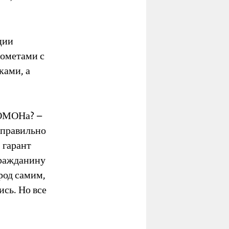
ции
дометами с
ками, а
т ОМОНа? –
 правильно
 гарант
гражданину
арод самим,
ись. Но все