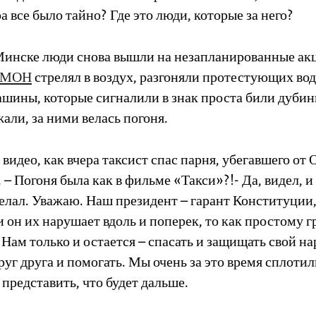
а все было тайно? Где это люди, которые за него?
Минске люди снова вышли на незапланированные ак
МОН
стрелял в воздух, разгоняли протестующих во
ашины, которые сигналили в знак проста били дубин
жали, за ними велась погоня.
 видео, как вчера таксист спас парня, убегавшего о
– Погоня была как в фильме «Такси»?!- Да, видел, и
елал. Уважаю. Наш президент – гарант Конституции,
и он их нарушает вдоль и поперек, то как простому 
 Нам только и остается – спасать и защищать свой н
уг друга и помогать. Мы очень за это время сплотил
представить, что будет дальше.