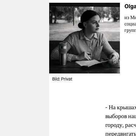
Olga
из Ми
соци
групп
Bild: Privat
- На крышах
выборов наш
городу, ра
передвигать