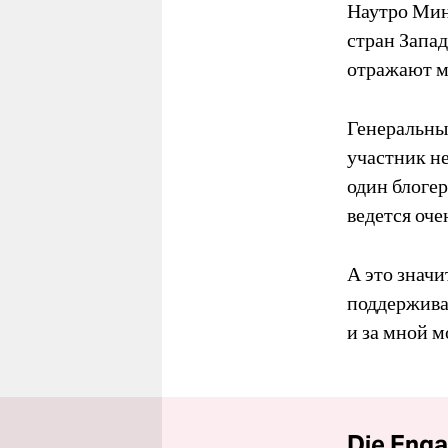
Наутро Мин
стран Запа
отражают м
Генеральны
участник н
один блогер
ведется оче
А это значи
поддерживае
и за мной м
Die Enga