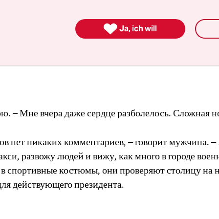
tizen aus Belarus
 Notizen in deutscher Sprache finden sie
hier
.

Ja, ich will
орю. – Мне вчера даже сердце разболелось. Сложная н
ов нет никаких комментариев, – говорит мужчина. –
акси, развожу людей и вижу, как много в городе воен
 в спортивные костюмы, они проверяют столицу на 
для действующего президента.