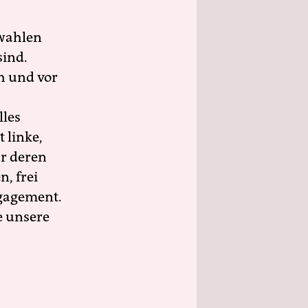
wahlen
sind.
h und vor
lles
 linke,
ür deren
n, frei
ngagement.
e unsere