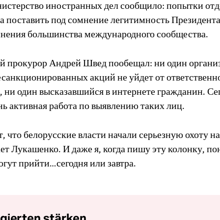
истерство иностранных дел сообщило: попытки от
да поставить под сомнение легитимность Президента
нения большинства международного сообщества.
й прокурор Андрей Швед пообещал: ни один организ
есанкционированных акций не уйдет от ответственн
, ни один высказавшийся в интернете гражданин. Се
нь активная работа по выявлению таких лиц.
т, что белорусские власти начали серьезную охоту на 
т Лукашенко. И даже я, когда пишу эту колонку, по
огут прийти…сегодня или завтра.
gierten stärken