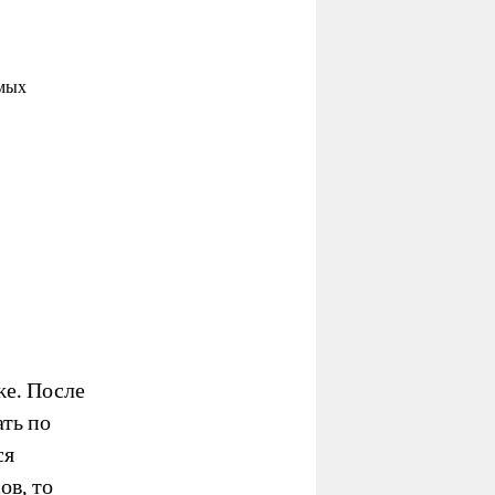
имых
же. После
ать по
ся
ов, то