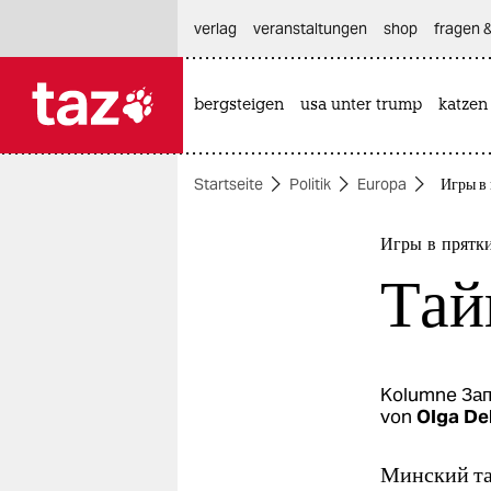
hautnavigation anspringen
hauptinhalt anspringen
footer anspringen
verlag
veranstaltungen
shop
fragen &
bergsteigen
usa unter trump
katzen

taz zahl ich
taz zahl ich
Startseite
Politik
Europa
Игры в 
themen
politik
Игры в прятки
Тай
öko
gesellschaft
kultur
Kolumne
Зап
von
Olga De
sport
Минский та