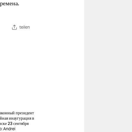
времена.
teilen
аконный президент
айная инаугурация в
ске 23 сентября
o: Andrei