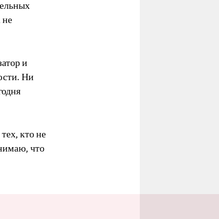
дельных
 не
атор и
ости. Ни
годня
тех, кто не
нимаю, что