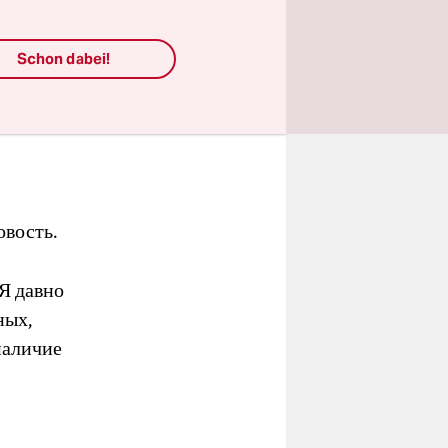
Schon dabei!
овость.
 Я давно
ных,
наличие