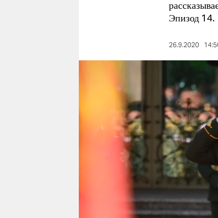
berlin
рассказывае
Эпизод 14.
nord
wahrheit
26.9.2020
14:5
verlag
verlag
veranstaltungen
shop
fragen & hilfe
unterstützen
abo
genossenschaft