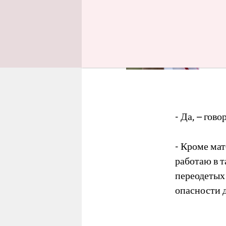
No
Die
- Да, – гов
- Кроме мат
работаю в т
переодетых
опасности 