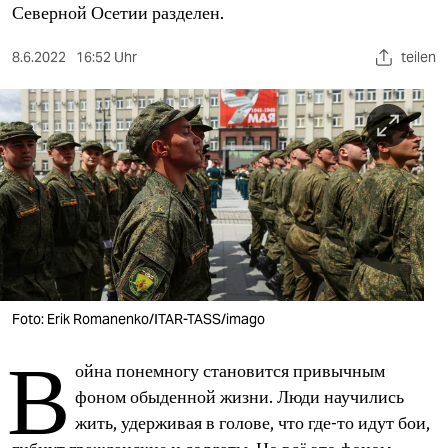
berlin
Северной Осетии разделен.
nord
8.6.2022
16:52 Uhr
teilen
wahrheit
verlag
verlag
veranstaltungen
shop
fragen & hilfe
Foto: Erik Romanenko/ITAR-TASS/imago
unterstützen
В
ойна понемногу становится привычным
abo
фоном обыденной жизни. Люди научились
genossenschaft
жить, удерживая в голове, что где-то идут бои,