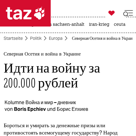

taz zahl ich
hitze
landtagswahl in sachsen-anhalt
iran-krieg
ceuta

taz zahl ich
Startseite
Politik
Europa
Северная Осетия и война в Украине
taz zahl ich
themen
Северная Осетия и война в Украине
Идти на войну за
politik
200.000 рублей
öko
gesellschaft
Kolumne
Война и мир – дневник
kultur
von
Boris Epchiev
und
Борис Епхиев
sport
Бороться и умирать за денежные призы или
противостоять всемогущему государству? Народ