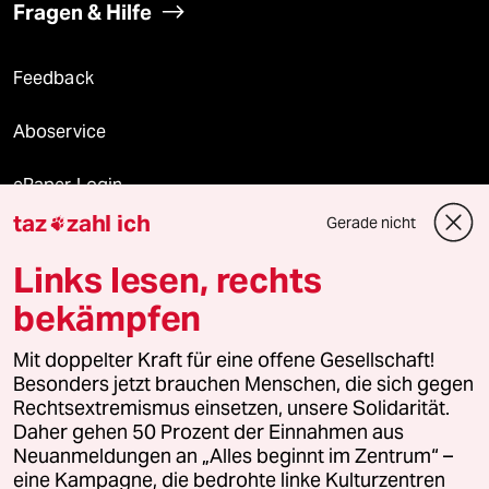
Fragen & Hilfe
Feedback
Aboservice
ePaper Login
taz
zahl ich
Gerade nicht

Downloads für Abonnierende
Links lesen, rechts
bekämpfen
© 2026 taz Verlags und Vertriebs GmbH
Alle Rechte vorbehalten. Bei rechtlichen Fragen oder für Genehmigungen
Mit doppelter Kraft für eine offene Gesellschaft!
wenden Sie sich bitte an
lizenzen@taz.de
Besonders jetzt brauchen Menschen, die sich gegen
Rechtsextremismus einsetzen, unsere Solidarität.
Daher gehen 50 Prozent der Einnahmen aus
Feedback
Redaktionsstatut
Kommune-Richtlinien
KI-
Neuanmeldungen an „Alles beginnt im Zentrum“ –
eine Kampagne, die bedrohte linke Kulturzentren