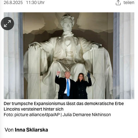
berlin
26.8.2025
11:30 Uhr
teilen
nord
wahrheit
verlag
verlag
veranstaltungen
shop
fragen & hilfe
unterstützen
Der trumpsche Expansionismus lässt das demokratische Erbe
Lincolns versteinert hinter sich
Foto: picture alliance/dpa/AP | Julia Demaree Nikhinson
abo
genossenschaft
Von
Inna Skliarska