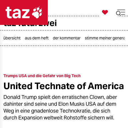

taz zahl ich
taz futurzwei

taz zahl ich
taz zahl ich
übersicht
aus dem heft
der kommentar
stimme meiner generat
themen
politik
Trumps USA und die Gefahr von Big Tech
öko
United Technate of America
gesellschaft
Donald Trump spielt den erratischen Clown, aber
kultur
dahinter sind seine und Elon Musks USA auf dem
Weg in eine gnadenlose Technokratie, die sich
sport
durch Expansion weltweit Rohstoffe sichern will.