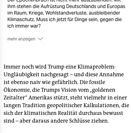
ihm stehen die Aufrüstung Deutschlands und Europas
im Raum, Kriege, Wohlstandverluste, ausbleibender
Klimaschutz. Muss ich jetzt für Dinge sein, gegen die
ich immer war?
mehr anzeigen
Mit Aladin El-Mafaalani, Maja Göpel, Wolf Lotter,
Natalya Nepomnyashcha, Jette Nietzard, Richard
David Precht, Inna Skliarska, Peter Unfried, Daniel-
Pascal Zorn und Harald Welzer.
Immer noch wird Trump eine Klimaproblem-
Ungläubigkeit nachgesagt – und diese Annahme
■
Jetzt im taz Shop bestellen
ist ebenso naiv wie gefährlich. Die fossile
Ökonomie, die Trumps Vision vom „goldenen
Zeitalter“ Amerikas stützt, steht vielmehr in einer
langen Tradition geopolitischer Kalkulationen, die
sich der klimatischen Realität durchaus bewusst
sind – aber daraus andere Schlüsse ziehen.