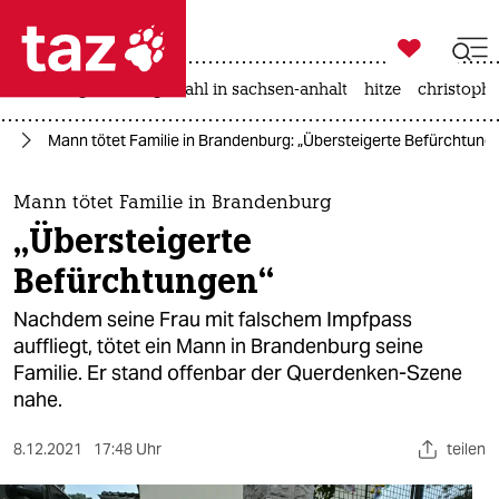

taz zahl ich
iran-krieg
landtagswahl in sachsen-anhalt
hitze
christophe

taz zahl ich
na
Mann tötet Familie in Brandenburg: „Übersteigerte Befürchtung
taz zahl ich
themen
Mann tötet Familie in Brandenburg
„Übersteigerte
politik
Befürchtungen“
öko
Nachdem seine Frau mit falschem Impfpass
auffliegt, tötet ein Mann in Brandenburg seine
gesellschaft
Familie. Er stand offenbar der Querdenken-Szene
nahe.
kultur
sport
8.12.2021
17:48 Uhr
teilen