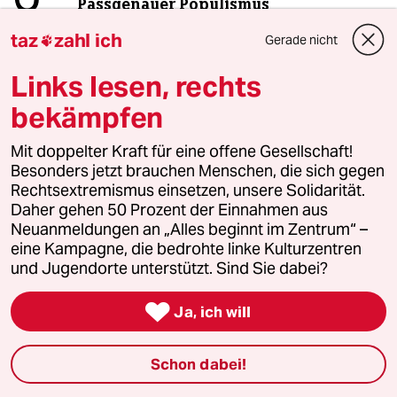
Passgenauer Populismus
taz
zahl ich
Gerade nicht

taz
Links lesen, rechts

bekämpfen
Folgen Sie uns
Mit doppelter Kraft für eine offene Gesellschaft!
Besonders jetzt brauchen Menschen, die sich gegen
Rechtsextremismus einsetzen, unsere Solidarität.
Daher gehen 50 Prozent der Einnahmen aus
Ressorts
Neuanmeldungen an „Alles beginnt im Zentrum“ –
eine Kampagne, die bedrohte linke Kulturzentren
Politik
und Jugendorte unterstützt. Sind Sie dabei?

Öko
Ja, ich will
Gesellschaft
Schon dabei!
Kultur