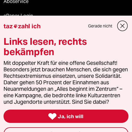
Aboservice
ePaper Login
taz
zahl ich
Gerade nicht

Downloads für Abonnierende
Links lesen, rechts
bekämpfen
© 2026 taz Verlags und Vertriebs GmbH
Mit doppelter Kraft für eine offene Gesellschaft!
Alle Rechte vorbehalten. Bei rechtlichen Fragen oder für Genehmigungen
wenden Sie sich bitte an
lizenzen@taz.de
Besonders jetzt brauchen Menschen, die sich gegen
Rechtsextremismus einsetzen, unsere Solidarität.
Daher gehen 50 Prozent der Einnahmen aus
Feedback
Redaktionsstatut
Kommune-Richtlinien
KI-
Neuanmeldungen an „Alles beginnt im Zentrum“ –
eine Kampagne, die bedrohte linke Kulturzentren
Leitlinie
Informant
Datenschutz
Impressum
AGB
und Jugendorte unterstützt. Sind Sie dabei?
Seitenwende
Einwilligungen widerrufen (Ads)

Ja, ich will