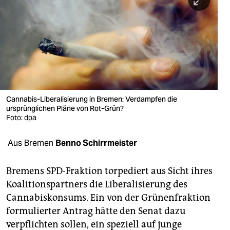
berlin
nord
wahrheit
verlag
verlag
Cannabis-Liberalisierung in Bremen: Verdampfen die
ursprünglichen Pläne von Rot-Grün?
veranstaltungen
Foto: dpa
shop
Aus Bremen
Benno Schirrmeister
fragen & hilfe
unterstützen
Bremens SPD-Fraktion torpediert aus Sicht ihres
Koalitionspartners die Liberalisierung des
abo
Cannabiskonsums. Ein von der Grünenfraktion
formulierter Antrag hätte den Senat dazu
genossenschaft
verpflichten sollen, ein speziell auf junge