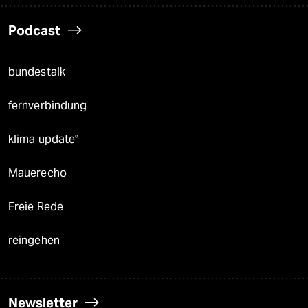
Podcast
bundestalk
fernverbindung
klima update°
Mauerecho
Freie Rede
reingehen
Newsletter