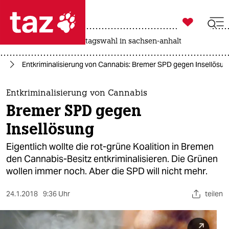

taz zahl ich
drohnen
rente
landtagswahl in sachsen-anhalt

taz zahl ich
en
Entkriminalisierung von Cannabis: Bremer SPD gegen Insellösun
taz zahl ich
themen
Entkriminalisierung von Cannabis
Bremer SPD gegen
politik
Insellösung
öko
Eigentlich wollte die rot-grüne Koalition in Bremen
den Cannabis-Besitz entkriminalisieren. Die Grünen
gesellschaft
wollen immer noch. Aber die SPD will nicht mehr.
kultur
24.1.2018
9:36 Uhr
teilen
sport