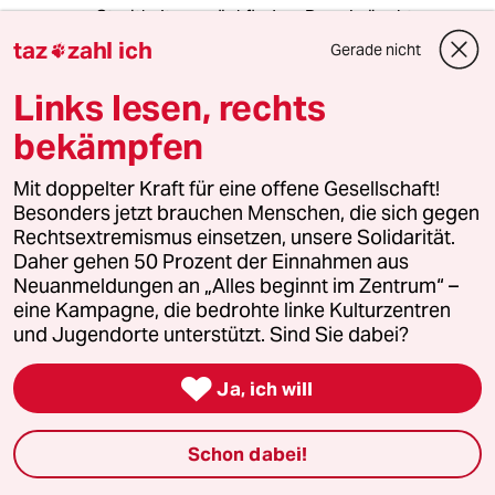
Streitkultur zurückfinden. Dazu bräuchte es
nicht mal die Hilfe der Europäischen Union,
taz
zahl ich
Gerade nicht

sondern nur guten Willen für etwas im
Gegensatz zu Wut und Zorn gegen etwas.
Links lesen, rechts
bekämpfen
85198 (Profil gelöscht)
8G
Mit doppelter Kraft für eine offene Gesellschaft!
18.10.2017
,
16:59 Uhr
Besonders jetzt brauchen Menschen, die sich gegen
Rechtsextremismus einsetzen, unsere Solidarität.
@Trabantus:
Daher gehen 50 Prozent der Einnahmen aus
"Aufstand" ist trotzdem ein
Neuanmeldungen an „Alles beginnt im Zentrum“ –
fragwürdieger Straftatbestand.
eine Kampagne, die bedrohte linke Kulturzentren
und Jugendorte unterstützt. Sind Sie dabei?
"Aufruf zu einer Straftat" würde ich ja
noch verstehen können. Wobei die

Ja, ich will
Straftat Freiheitsberaubung wäre. Ob
das aber der Fall ist, wenn
Demonstranten sich um Polizisten
Schon dabei!
stellen, wage ich jedoch zu
bezweifeln. Dass sie zum