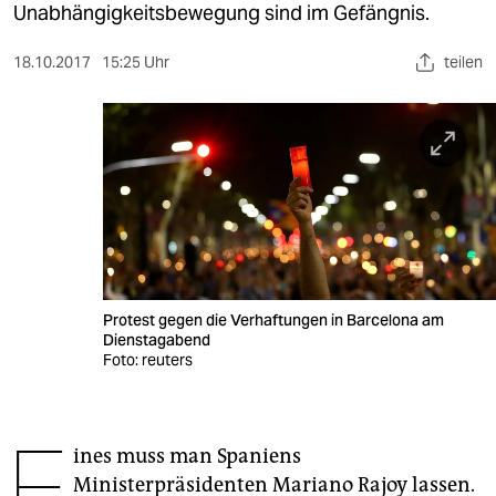
berlin
Unabhängigkeitsbewegung sind im Gefängnis.
nord
18.10.2017
15:25 Uhr
teilen
wahrheit
verlag
verlag
veranstaltungen
shop
Protest gegen die Verhaftungen in Barcelona am
fragen & hilfe
Dienstagabend
Foto: reuters
unterstützen
abo
E
ines muss man Spaniens
genossenschaft
Ministerpräsidenten Mariano Rajoy lassen.