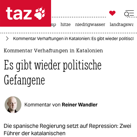

taz zahl ich
katzen
usa unter trump
hitze
niedrigwasser
landtagswahl

taz zahl ich
pa
Kommentar Verhaftungen in Katalonien: Es gibt wieder politisc
taz zahl ich
Kommentar Verhaftungen in Katalonien
themen
Es gibt wieder politische
politik
Gefangene
öko
gesellschaft
Kommentar von
Reiner Wandler
kultur
sport
Die spanische Regierung setzt auf Repression: Zwei
Führer der katalanischen