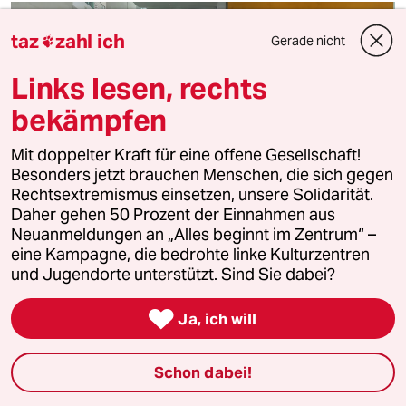
taz
zahl ich
Gerade nicht

Links lesen, rechts
bekämpfen
Mit doppelter Kraft für eine offene Gesellschaft!
Besonders jetzt brauchen Menschen, die sich gegen
Rechtsextremismus einsetzen, unsere Solidarität.
Daher gehen 50 Prozent der Einnahmen aus
Kommentar 10 Jahre Islamkonferenz
Neuanmeldungen an „Alles beginnt im Zentrum“ –
Die Erregungskurve ist gesunken
eine Kampagne, die bedrohte linke Kulturzentren
und Jugendorte unterstützt. Sind Sie dabei?
Kommentar von
Philipp Gessler
Es ist still geworden um die Islamkonferenz. Die Zeit der

Ja, ich will
großen Schwüre ist vorbei, heute sind die Mühen der
Ebene wichtig. Eine gute Nachricht.
Schon dabei!