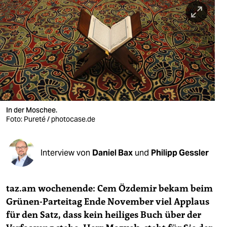
berlin
nord
wahrheit
verlag
verlag
veranstaltungen
In der Moschee.
Foto: Pureté / photocase.de
shop
fragen & hilfe
Interview von
Daniel Bax
und
Philipp Gessler
unterstützen
taz.am wochenende: Cem Özdemir bekam beim
abo
Grünen-Parteitag Ende November viel Applaus
genossenschaft
für den Satz, dass kein heiliges Buch über der