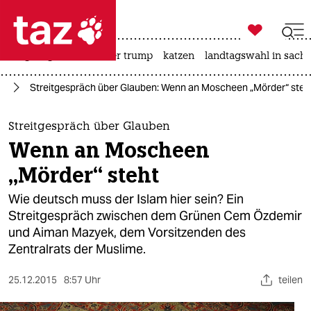

taz zahl ich
bergsteigen
usa unter trump
katzen
landtagswahl in sachs

taz zahl ich
nd
Streitgespräch über Glauben: Wenn an Moscheen „Mörder“ steh
taz zahl ich
themen
Streitgespräch über Glauben
Wenn an Moscheen
politik
„Mörder“ steht
öko
Wie deutsch muss der Islam hier sein? Ein
Streitgespräch zwischen dem Grünen Cem Özdemir
gesellschaft
und Aiman Mazyek, dem Vorsitzenden des
Zentralrats der Muslime.
kultur
sport
25.12.2015
8:57 Uhr
teilen