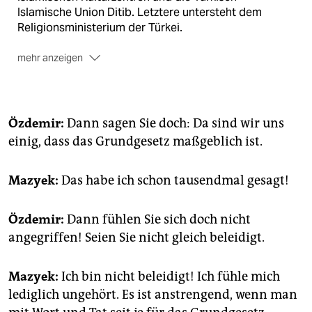
Islamische Union Ditib. Letztere untersteht dem
Religionsministerium der Türkei.
mehr anzeigen
Anerkennung:
Die Verbände sind nicht als
Religionsgemeinschaften anerkannt und kämpfen seit
Jahren um die Gleichstellung mit Christen und Juden.
In einem Papier argumentieren die Grünen-Politiker
Özdemir:
Dann sagen Sie doch: Da sind wir uns
Cem Özdemir und Volker Beck dagegen: Die
einig, dass das Grundgesetz maßgeblich ist.
Verbände seien eher migrantische Organisationen als
Glaubensgemeinschaften.
Mazyek:
Das habe ich schon tausendmal gesagt!
Özdemir:
Dann fühlen Sie sich doch nicht
angegriffen! Seien Sie nicht gleich beleidigt.
Mazyek:
Ich bin nicht beleidigt! Ich fühle mich
lediglich ungehört. Es ist anstrengend, wenn man