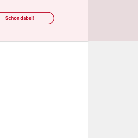
ephen Kings
fwirft, ob
Schon dabei!