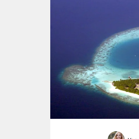
berlin
nord
wahrheit
verlag
verlag
veranstaltungen
shop
fragen & hilfe
unterstützen
abo
genossenschaft