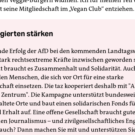
nen Veggie-Burgern widmen. Ich für meinen Teil
t seine Mitgliedschaft im „Vegan Club“ entziehen.
gierten stärken
nde Erfolg der AfD bei den kommenden Landtags
 stark rechtsextreme Kräfte inzwischen geworden 
zt braucht es Zusammenhalt und Solidarität. Auc
en Menschen, die sich vor Ort für eine starke
schaft einsetzen. Die taz kooperiert deshalb mit "A
 Zentrum". Die Kampagne unterstützt bundesweit
altete Orte und baut einen solidarischen Fonds f
Erhalt auf. Eine offene Gesellschaft braucht gute
en Journalismus – und zivilgesellschaftliches E
 auch? Dann machen Sie mit und unterstützen Si