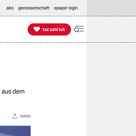
abo
genossenschaft
epaper login

taz zahl ich
taz zahl ich
n aus dem
teilen