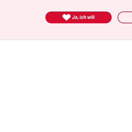
tück sein eigenes Fleisch zu verspeisen, wie in St
hte „Überlebenstyp“. Was allerdings die Frage au

Ja, ich will
alismus vegan ist. Grundsätzlich wohl schon.