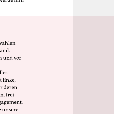
 werde ihm
wahlen
sind.
h und vor
lles
 linke,
ür deren
n, frei
ngagement.
e unsere