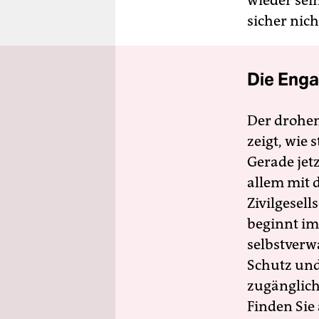
wieder sei
sicher nich
Die Enga
Der drohe
zeigt, wie
Gerade jet
allem mit d
Zivilgesell
beginnt im
selbstverw
Schutz und 
zugänglich
Finden Sie