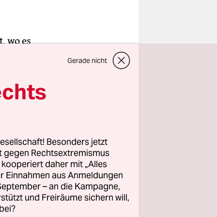
, wo es
Gerade nicht
derem liegt
ner sein
echts
ausfliegt,
u
esellschaft! Besonders jetzt
rt gegen Rechtsextremismus
 aber er
z kooperiert daher mit „Alles
n nur
ller Einnahmen aus Anmeldungen
lich seine
. September – an die Kampagne,
h
rstützt und Freiräume sichern will,
bei?
angen,