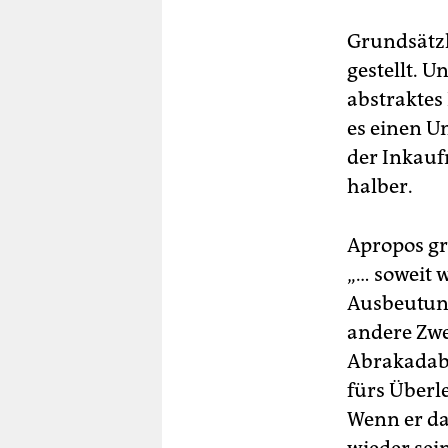
Grundsätzl
gestellt. 
abstraktes
es einen U
der Inkauf
halber.
Apropos gr
„… soweit 
Ausbeutung
andere Zwec
Abrakadabr
fürs Überle
Wenn er dan