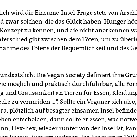
ich wird die Einsame-Insel-Frage stets von Arsc
Und zwar solchen, die das Glück haben, Hunger höc
 Konzept zu kennen, und die nicht anerkennen wo
nterschied gibt zwischen dem Töten, um zu über
nahme des Tötens der Bequemlichkeit und des G
undsätzlich: Die Vegan Society definiert ihre Gru
wie möglich und praktisch durchführbar, alle Fo
 und Grausamkeit an Tieren für Essen, Kleidun
ke zu vermeiden …“. Sollte ein Veganer sich also,
a, plötzlich auf besagter einsamen Insel befind
ben entscheiden, dann sollte er essen, was notwen
n, Hex-hex, wieder runter von der Insel ist, kan