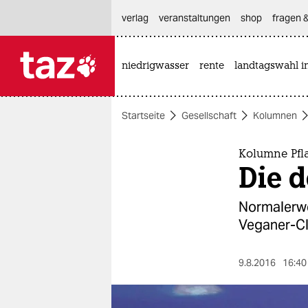
hautnavigation anspringen
hauptinhalt anspringen
footer anspringen
verlag
veranstaltungen
shop
fragen &
niedrigwasser
rente
landtagswahl i

taz zahl ich
taz zahl ich
Startseite
Gesellschaft
Kolumnen
themen
politik
Kolumne Pfl
Die d
öko
Normalerwe
gesellschaft
Veganer-Clu
kultur
9.8.2016
16:40
sport