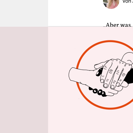
Von
epaper login
„Aber was,
nichts gibt
Lieblingsfr
der Frages
wie eine Ar
wenn man s
Sollte der
überleben, 
hat eine a
kurzfristi
Umstände h
verzichten