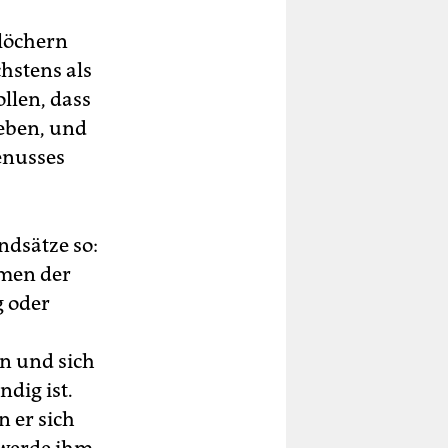
hlöchern
hstens als
llen, dass
leben, und
enusses
ndsätze so:
rmen der
g oder
en und sich
dig ist.
n er sich