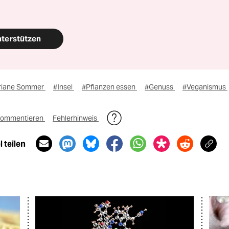
nterstützen
riane Sommer
#Insel
#Pflanzen essen
#Genuss
#Veganismus
ommentieren
Fehlerhinweis
 teilen