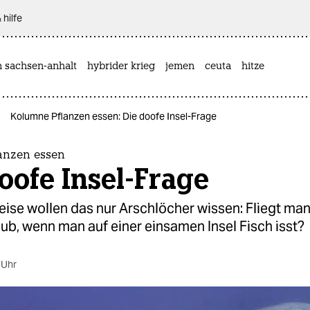
 hilfe
n sachsen-anhalt
hybrider krieg
jemen
ceuta
hitze
Kolumne Pflanzen essen: Die doofe Insel-Frage
anzen essen
oofe Insel-Frage
ise wollen das nur Arschlöcher wissen: Fliegt ma
b, wenn man auf einer einsamen Insel Fisch isst?
 Uhr