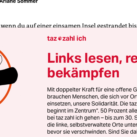
Ariane Sommer
 wenn du auf einer einsamen Insel gestrandet bist
, außer Quellwasser und Fisch?“, lautet eine der
taz
zahl ich

agen, die Fleischesser Veganern stellen. Unter an
tellung die falsche Annahme zugrunde, dass Vega
Links lesen, r
t Mitgliedschaft in einem Club ist, aus dem man r
bekämpfen
ich einmal nicht an die Regeln hält.
 Veganer auf der einsamen Insel Fisch essen, um z
Mit doppelter Kraft für eine offene G
brauchen Menschen, die sich vor O
so is(s)t er in dem Moment vielleicht nicht vegan,
einsetzen, unsere Solidarität. Die ta
kzeptable Entscheidung getroffen. Er ist sozusage
beginnt im Zentrum“. 50 Prozent a
g nichtvegan. Denn nicht seine Überzeugung, ledig
bei taz zahl ich gehen – bis zum 30
aben sich geändert. Klar, er könnte auf den Fisc
die linke, selbstverwaltete Orte unte
bevor sie verschwinden. Sind Sie da
 und lieber langsam verhungern. Oder damit anf