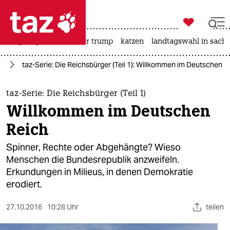

taz zahl ich
bergsteigen
usa unter trump
katzen
landtagswahl in sachs

taz zahl ich
ag
taz-Serie: Die Reichsbürger (Teil 1): Willkommen im Deutschen R
taz zahl ich
themen
taz-Serie: Die Reichsbürger (Teil 1)
Willkommen im Deutschen
politik
Reich
öko
Spinner, Rechte oder Abgehängte? Wieso
Menschen die Bundesrepublik anzweifeln.
gesellschaft
Erkundungen in Milieus, in denen Demokratie
erodiert.
kultur
sport
27.10.2016
10:28 Uhr
teilen