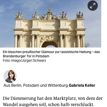
berlin
nord
wahrheit
verlag
verlag
veranstaltungen
Ein bisschen preußischer Glamour zur rassistische Haltung – das
Brandenburger Tor in Potsdam
Foto: imago/Jürgen Schwarz
shop
fragen & hilfe
unterstützen
Aus Berlin, Potsdam und Wittenburg
Gabriela Keller
abo
Die Dämmerung hat den Marktplatz, von dem der
genossenschaft
Wandel ausgehen soll, schon halb verschluckt.