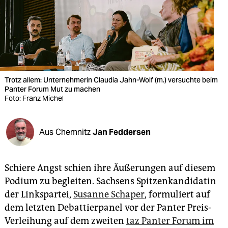
berlin
nord
wahrheit
verlag
Trotz allem: Unternehmerin Claudia Jahn-Wolf (m.) versuchte beim
verlag
Panter Forum Mut zu machen
Foto: Franz Michel
veranstaltungen
shop
Aus Chemnitz
Jan Feddersen
fragen & hilfe
Schiere Angst schien ihre Äußerungen auf diesem
unterstützen
Podium zu begleiten. Sachsens Spitzenkandidatin
abo
der Linkspartei,
Susanne Schaper
, formuliert auf
dem ­letzten Debattier­panel vor der Panter Preis-
genossenschaft
Verleihung auf dem zweiten
taz Panter Forum im