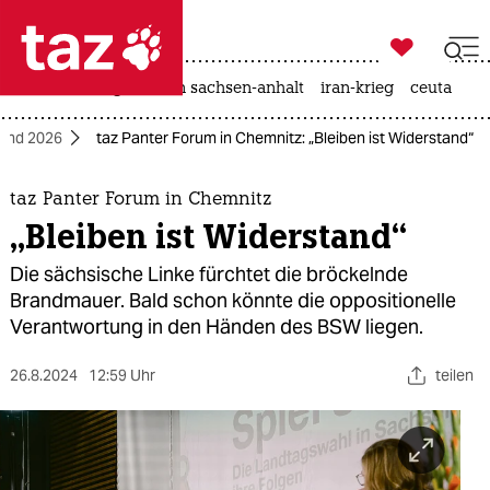

taz zahl ich
hitze
landtagswahl in sachsen-anhalt
iran-krieg
ceuta

taz zahl ich
land 2026
taz Panter Forum in Chemnitz: „Bleiben ist Widerstand“
taz zahl ich
themen
taz Panter Forum in Chemnitz
„Bleiben ist Widerstand“
politik
Die sächsische Linke fürchtet die bröckelnde
öko
Brandmauer. Bald schon könnte die oppositionelle
Verantwortung in den Händen des BSW liegen.
gesellschaft
26.8.2024
12:59 Uhr
teilen
kultur
sport