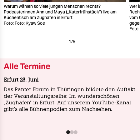
Warum wählen so viele jungen Menschen rechts?
Wer i
Podcasterinnen Ann und Maya („Katerfrühstück“) live am
Recht
Küchentisch am Zughafen in Erfurt
vom 
Foto: Foto: Kyaw Soe
gegen
Foto:
1
/
5
Alle Termine
Erfurt 23. Juni
Das Panter Forum in Thüringen bildete den Auftakt
der Veranstaltungsreihe: Im wunderschönen
„Zughafen" in Erfurt. Auf unserem YouTube-Kanal
gibt's alle Bühnenpodien zum Nachsehen.