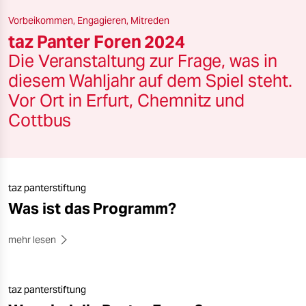
wahrheit
Vorbeikommen, Engagieren, Mitreden
taz Panter Foren 2024
verlag
Die Veranstaltung zur Frage, was in
diesem Wahljahr auf dem Spiel steht.
verlag
Vor Ort in Erfurt, Chemnitz und
veranstaltungen
Cottbus
shop
fragen & hilfe
unterstützen
taz panterstiftung
Was ist das Programm?
abo
mehr lesen
genossenschaft
epaper login
taz panterstiftung