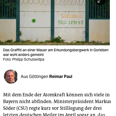
berlin
nord
wahrheit
verlag
verlag
Das Graffiti an einer Mauer am Erkundungsbergwerk in Gorleben
war wohl anders gemeint
veranstaltungen
Foto: Philipp Schulze/dpa
shop
fragen & hilfe
Aus Göttingen
Reimar Paul
unterstützen
Mit dem Ende der Atomkraft können sich viele in
abo
Bayern nicht abfinden. Ministerpräsident Markus
genossenschaft
Söder (CSU) regte kurz vor Stilllegung der drei
letzten deutschen Meiler im April sogar an,
das