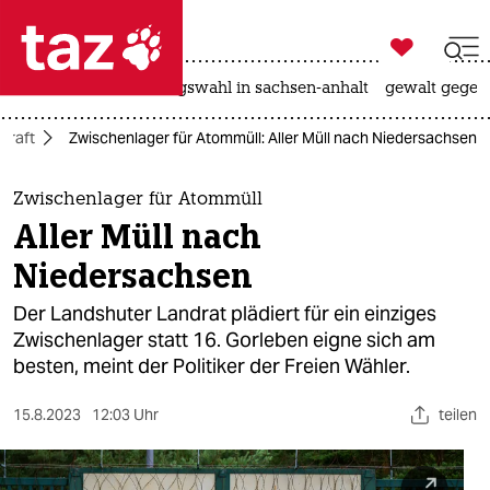

taz zahl ich
hitze
surfen
landtagswahl in sachsen-anhalt
gewalt gegen

taz zahl ich
kraft
Zwischenlager für Atommüll: Aller Müll nach Niedersachsen
taz zahl ich
themen
Zwischenlager für Atommüll
Aller Müll nach
politik
Niedersachsen
öko
Der Landshuter Landrat plädiert für ein einziges
Zwischenlager statt 16. Gorleben eigne sich am
gesellschaft
besten, meint der Politiker der Freien Wähler.
kultur
15.8.2023
12:03 Uhr
teilen
sport