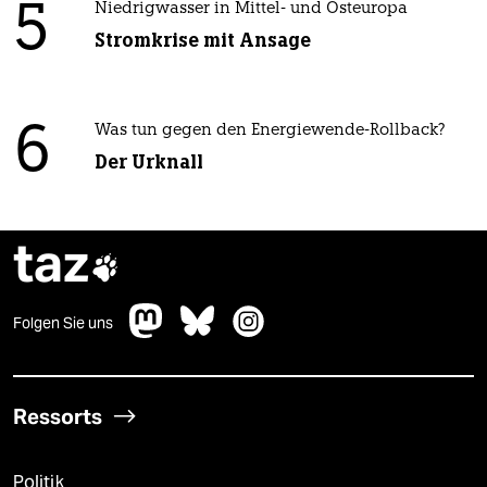
5
Niedrigwasser in Mittel- und Osteuropa
Stromkrise mit Ansage
6
Was tun gegen den Energiewende-Rollback?
Der Urknall
taz

Folgen Sie uns
Ressorts
Politik