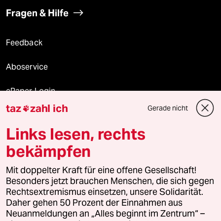
Fragen & Hilfe
Feedback
Aboservice
ePaper Login
taz
zahl ich
Gerade nicht

Downloads für Abonnierende
Links lesen, rechts
bekämpfen
© 2026 taz Verlags und Vertriebs GmbH
Alle Rechte vorbehalten. Bei rechtlichen Fragen oder für Genehmigungen
Mit doppelter Kraft für eine offene Gesellschaft!
wenden Sie sich bitte an
lizenzen@taz.de
Besonders jetzt brauchen Menschen, die sich gegen
Rechtsextremismus einsetzen, unsere Solidarität.
Daher gehen 50 Prozent der Einnahmen aus
Feedback
Redaktionsstatut
Kommune-Richtlinien
KI-
Neuanmeldungen an „Alles beginnt im Zentrum“ –