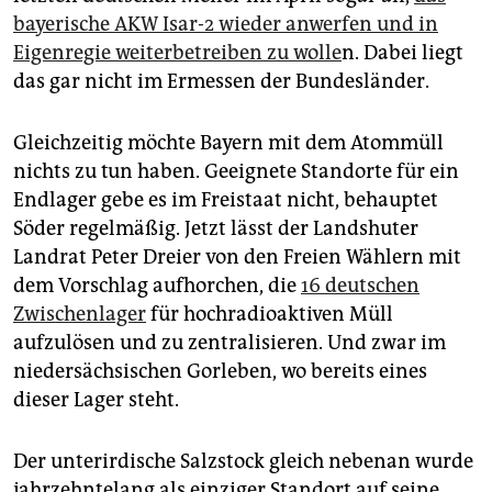
epaper login
bayerische AKW Isar-2 wieder anwerfen und in
Eigenregie weiterbetreiben zu wolle
n. Dabei liegt
das gar nicht im Ermessen der Bundesländer.
Gleichzeitig möchte Bayern mit dem Atommüll
nichts zu tun haben. Geeignete Standorte für ein
Endlager gebe es im Freistaat nicht, behauptet
Söder regelmäßig. Jetzt lässt der Landshuter
Landrat Peter Dreier von den Freien Wählern mit
dem Vorschlag aufhorchen, die
16 deutschen
Zwischenlager
für hochradioaktiven Müll
aufzulösen und zu zentralisieren. Und zwar im
niedersächsischen Gorleben, wo bereits eines
dieser Lager steht.
Der unterirdische Salzstock gleich nebenan wurde
jahrzehntelang als einziger Standort auf seine