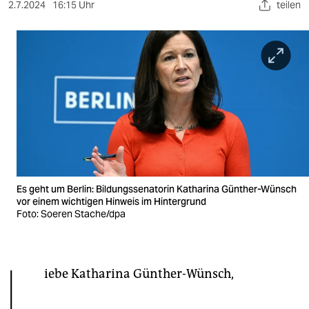
berlin
2.7.2024
16:15 Uhr
teilen
nord
wahrheit
verlag
verlag
veranstaltungen
shop
Es geht um Berlin: Bildungssenatorin Katharina Günther-Wünsch
fragen & hilfe
vor einem wichtigen Hinweis im Hintergrund
Foto: Soeren Stache/dpa
unterstützen
abo
L
iebe Katharina Günther-Wünsch,
genossenschaft