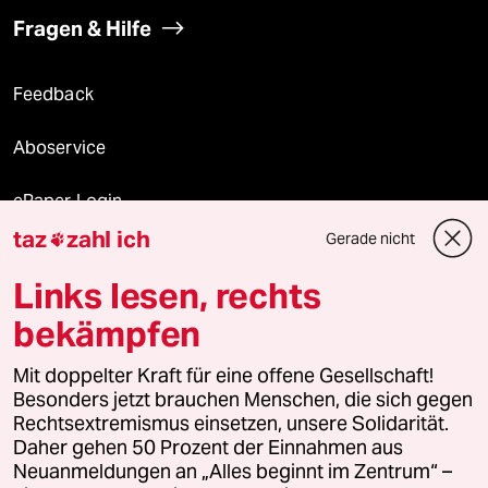
Fragen & Hilfe
Feedback
Aboservice
ePaper Login
taz
zahl ich
Gerade nicht

Downloads für Abonnierende
Links lesen, rechts
bekämpfen
© 2026 taz Verlags und Vertriebs GmbH
Mit doppelter Kraft für eine offene Gesellschaft!
Alle Rechte vorbehalten. Bei rechtlichen Fragen oder für Genehmigungen
wenden Sie sich bitte an
lizenzen@taz.de
Besonders jetzt brauchen Menschen, die sich gegen
Rechtsextremismus einsetzen, unsere Solidarität.
Daher gehen 50 Prozent der Einnahmen aus
Feedback
Redaktionsstatut
Kommune-Richtlinien
KI-
Neuanmeldungen an „Alles beginnt im Zentrum“ –