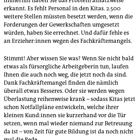
Immerhin haben Sie das Problem ansatzweise
erkannt. Es fehlt Personal in den Kitas. 2.500
weitere Stellen müssten besetzt werden, wenn die
Forderungen der Gewerkschaften umgesetzt
würden, haben Sie errechnet. Und dafür fehle es
an Er­zie­he­r:in­nen wegen des Fachkräftemangels.
Stimmt! Aber wissen Sie was? Wenn Sie nicht bald
etwas als fürsorgliche Arbeitgeberin tun, laufen
Ihnen die auch noch weg, die jetzt noch da sind.
Dank Fachkräftemangel finden die nämlich
überall etwas Besseres. Oder sie werden wegen
Überlastung reihenweise krank – sodass Kitas jetzt
schon Notfallpläne entwickeln, welche ihrer
kleinen Kun­d:in­nen sie kurzerhand vor die Tür
setzen, wenn mal wieder niemand zur Betreuung
da ist – von Zeit für gute Bildung ist da noch nicht
mal die Rede.