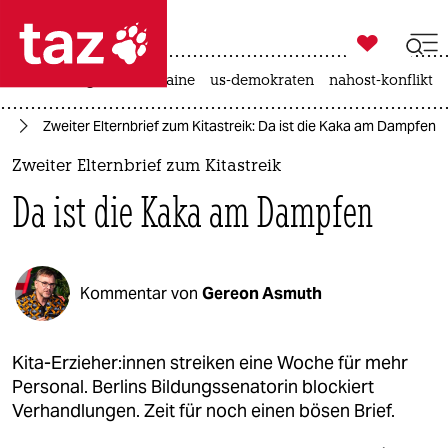

taz zahl ich
hitze
krieg in der ukraine
us-demokraten
nahost-konflikt

taz zahl ich
in
Zweiter Elternbrief zum Kitastreik: Da ist die Kaka am Dampfen
taz zahl ich
Zweiter Elternbrief zum Kitastreik
themen
Da ist die Kaka am Dampfen
politik
öko
Kommentar von
Gereon Asmuth
gesellschaft
kultur
Kita-Er­zie­he­r:in­nen streiken eine Woche für mehr
Personal. Berlins Bildungssenatorin blockiert
sport
Verhandlungen. Zeit für noch einen bösen Brief.