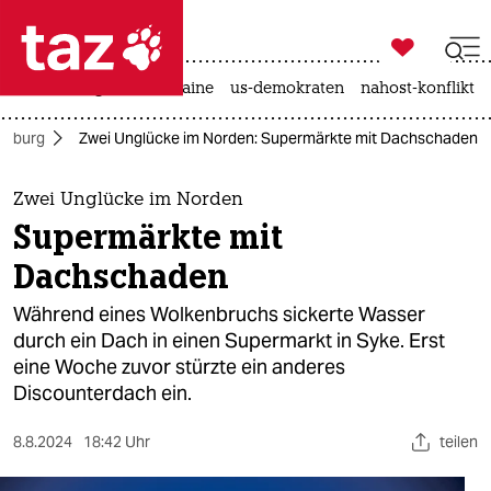

taz zahl ich
hitze
krieg in der ukraine
us-demokraten
nahost-konflikt

taz zahl ich
mburg
Zwei Unglücke im Norden: Supermärkte mit Dachschaden
taz zahl ich
themen
Zwei Unglücke im Norden
Supermärkte mit
politik
Dachschaden
öko
Während eines Wolkenbruchs sickerte Wasser
durch ein Dach in einen Supermarkt in Syke. Erst
gesellschaft
eine Woche zuvor stürzte ein anderes
Discounterdach ein.
kultur
sport
8.8.2024
18:42 Uhr
teilen