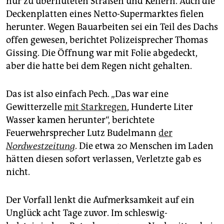
nur zu überfluteten Straßen und Kellern. Auch die
epaper login
Deckenplatten eines Netto-Supermarktes fielen
herunter. Wegen Bauarbeiten sei ein Teil des Dachs
offen gewesen, berichtet Polizeisprecher Thomas
Gissing. Die Öffnung war mit Folie abgedeckt,
aber die hatte bei dem Regen nicht gehalten.
Das ist also einfach Pech. „Das war eine
Gewitterzelle
mit Starkregen
, Hunderte Liter
Wasser kamen herunter“, berichtete
Feuerwehrsprecher Lutz Budelmann
der
Nordwestzeitung
. Die etwa 20 Menschen im Laden
hätten diesen sofort verlassen, Verletzte gab es
nicht.
Der Vorfall lenkt die Aufmerksamkeit auf ein
Unglück acht Tage zuvor. Im schleswig-