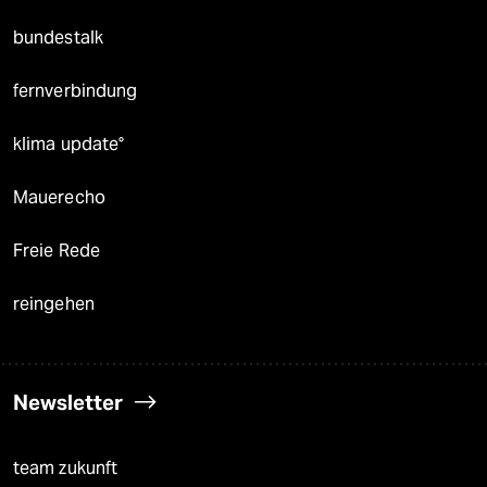
bundestalk
fernverbindung
klima update°
Mauerecho
Freie Rede
reingehen
Newsletter
team zukunft