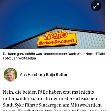
berlin
nord
wahrheit
verlag
verlag
veranstaltungen
Da kann ganz schön was runterkommen: Dach einer Netto-Filiale
Foto: Jan Woitas/dpa
shop
fragen & hilfe
Aus Hamburg
Kaija Kutter
unterstützen
Nein, die beiden Fälle haben erst mal nichts
abo
miteinander zu tun. In der niedersächsischen
genossenschaft
Stadt Syke führte
Starkregen
am Mittwoch nicht