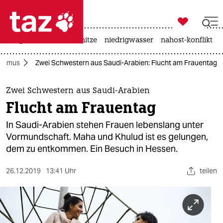

taz zahl ich
krieg in der ukraine
hitze
niedrigwasser
nahost-konflikt

taz zahl ich
nismus
Zwei Schwestern aus Saudi-Arabien: Flucht am Frauentag
taz zahl ich
themen
Zwei Schwestern aus Saudi-Arabien
Flucht am Frauentag
politik
In Saudi-Arabien stehen Frauen lebenslang unter
öko
Vormundschaft. Maha und Khulud ist es gelungen,
dem zu entkommen. Ein Besuch in Hessen.
gesellschaft
26.12.2019
13:41 Uhr
teilen
kultur
sport