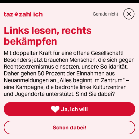
fernverbindung
taz
zahl ich
Gerade nicht

klima update°
Links lesen, rechts
Mauerecho
bekämpfen
Mit doppelter Kraft für eine offene Gesellschaft!
Freie Rede
Besonders jetzt brauchen Menschen, die sich gegen
Rechtsextremismus einsetzen, unsere Solidarität.
reingehen
Daher gehen 50 Prozent der Einnahmen aus
Neuanmeldungen an „Alles beginnt im Zentrum“ –
eine Kampagne, die bedrohte linke Kulturzentren
und Jugendorte unterstützt. Sind Sie dabei?
Newsletter

Ja, ich will
team zukunft
Schon dabei!
taz frisch