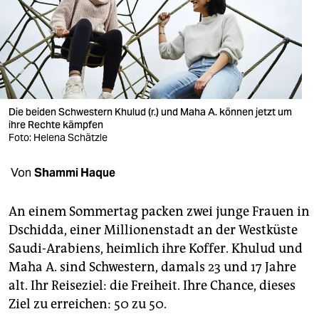
berlin
nord
wahrheit
verlag
Die beiden Schwestern Khulud (r.) und Maha A. können jetzt um
verlag
ihre Rechte kämpfen
Foto: Helena Schätzle
veranstaltungen
Von
Shammi Haque
shop
fragen & hilfe
An einem Sommertag packen zwei junge Frauen in
Dschidda, einer Millionenstadt an der Westküste
unterstützen
Saudi-Arabiens, heimlich ihre Koffer. Khulud und
abo
Maha A. sind Schwestern, damals 23 und 17 Jahre
alt. Ihr Reiseziel: die Freiheit. Ihre Chance, dieses
genossenschaft
Ziel zu erreichen: 50 zu 50.