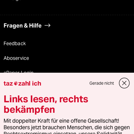
Fragen & Hilfe
Feedback
Aboservice
ePaper Login
taz
zahl ich
Gerade nicht

Downloads für Abonnierende
Links lesen, rechts
bekämpfen
© 2026 taz Verlags und Vertriebs GmbH
Mit doppelter Kraft für eine offene Gesellschaft!
Alle Rechte vorbehalten. Bei rechtlichen Fragen oder für Genehmigungen
wenden Sie sich bitte an
lizenzen@taz.de
Besonders jetzt brauchen Menschen, die sich gegen