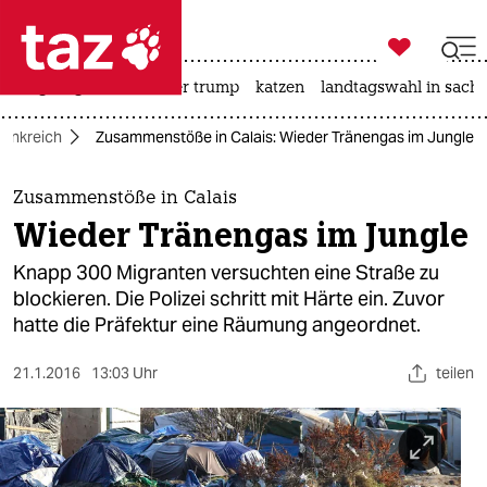

taz zahl ich
bergsteigen
usa unter trump
katzen
landtagswahl in sachs

taz zahl ich
rankreich
Zusammenstöße in Calais: Wieder Tränengas im Jungle
taz zahl ich
themen
Zusammenstöße in Calais
Wieder Tränengas im Jungle
politik
Knapp 300 Migranten versuchten eine Straße zu
öko
blockieren. Die Polizei schritt mit Härte ein. Zuvor
hatte die Präfektur eine Räumung angeordnet.
gesellschaft
21.1.2016
13:03 Uhr
teilen
kultur
sport