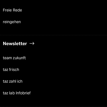
Freie Rede
reingehen
Newsletter
team zukunft
taz frisch
taz zahl ich
taz lab Infobrief