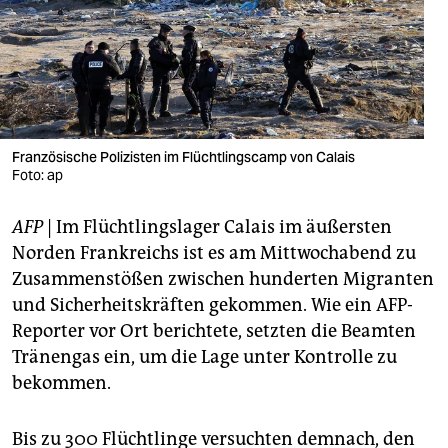
berlin
nord
wahrheit
verlag
Französische Polizisten im Flüchtlingscamp von Calais
Foto: ap
verlag
veranstaltungen
AFP
| Im Flüchtlingslager Calais im äußersten
Norden Frankreichs ist es am Mittwochabend zu
shop
Zusammenstößen zwischen hunderten Migranten
fragen & hilfe
und Sicherheitskräften gekommen. Wie ein AFP-
Reporter vor Ort berichtete, setzten die Beamten
unterstützen
Tränengas ein, um die Lage unter Kontrolle zu
abo
bekommen.
genossenschaft
Bis zu 300 Flüchtlinge versuchten demnach, den