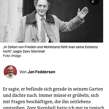
berlin
nord
wahrheit
verlag
verlag
„In Zeiten von Frieden und Wohlstand fühlt man seine Existenz
nicht“, sagte Zeev Sternhell
veranstaltungen
Foto: Imago
shop
fragen & hilfe
Von
Jan Feddersen
unterstützen
Er sagte, er befände sich gerade in seinem Garten
abo
und dächte nach. Immer müsse er grübeln, sich
genossenschaft
mit Fragen beschäftigen, die ihn zeitlebens
umtreiben. Zeev Sternhell hatte ich mir in typisch