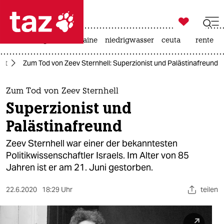

taz zahl ich
hitze
krieg in der ukraine
niedrigwasser
ceuta
rente

taz zahl ich
aft
Zum Tod von Zeev Sternhell: Superzionist und Palästinafreund
taz zahl ich
themen
Zum Tod von Zeev Sternhell
Superzionist und
politik
Palästinafreund
öko
Zeev Sternhell war einer der bekanntesten
Politikwissenschaftler Israels. Im Alter von 85
gesellschaft
Jahren ist er am 21. Juni gestorben.
kultur
22.6.2020
18:29 Uhr
teilen
sport