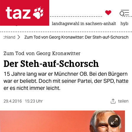

taz zahl ich
niedrigwasser
rente
landtagswahl in sachsen-anhalt
hybri

taz zahl ich
tschland
Zum Tod von Georg Kronawitter: Der Steh-auf-Schorsch
taz zahl ich
themen
Zum Tod von Georg Kronawitter
Der Steh-auf-Schorsch
politik
15 Jahre lang war er Münchner OB. Bei den Bürgern
öko
war er beliebt. Doch mit seiner Partei, der SPD, hatte
er es nicht immer leicht.
gesellschaft
29.4.2016
15:23 Uhr
teilen
kultur
sport