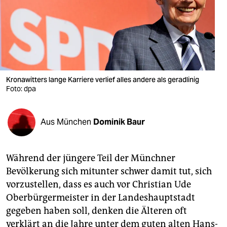
berlin
nord
wahrheit
verlag
Kronawitters lange Karriere verlief alles andere als geradlinig
Foto: dpa
verlag
veranstaltungen
Aus München
Dominik Baur
shop
fragen & hilfe
Während der jüngere Teil der Münchner
unterstützen
Bevölkerung sich mitunter schwer damit tut, sich
vorzustellen, dass es auch vor Christian Ude
abo
Oberbürgermeister in der Landeshauptstadt
genossenschaft
gegeben haben soll, denken die Älteren oft
verklärt an die Jahre unter dem guten alten Hans-