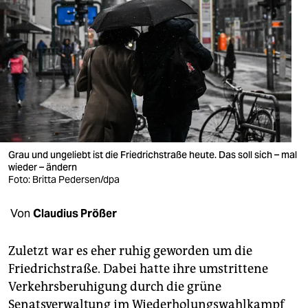
berlin
nord
wahrheit
verlag
verlag
veranstaltungen
Grau und ungeliebt ist die Friedrichstraße heute. Das soll sich – mal
wieder – ändern
shop
Foto: Britta Pedersen/dpa
fragen & hilfe
Von
Claudius Prößer
unterstützen
Zuletzt war es eher ruhig geworden um die
abo
Friedrichstraße. Dabei hatte ihre umstrittene
genossenschaft
Verkehrsberuhigung durch die grüne
Senatsverwaltung im Wiederholungswahlkampf