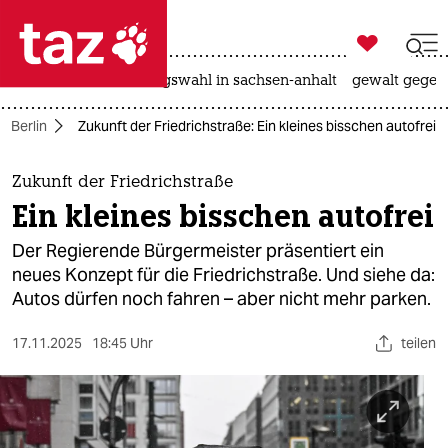

taz zahl ich
hitze
surfen
landtagswahl in sachsen-anhalt
gewalt gegen

taz zahl ich
Berlin
Zukunft der Friedrichstraße: Ein kleines bisschen autofrei
taz zahl ich
themen
Zukunft der Friedrichstraße
Ein kleines bisschen autofrei
politik
Der Regierende Bürgermeister präsentiert ein
öko
neues Konzept für die Friedrichstraße. Und siehe da:
Autos dürfen noch fahren – aber nicht mehr parken.
gesellschaft
17.11.2025
18:45 Uhr
teilen
kultur
sport