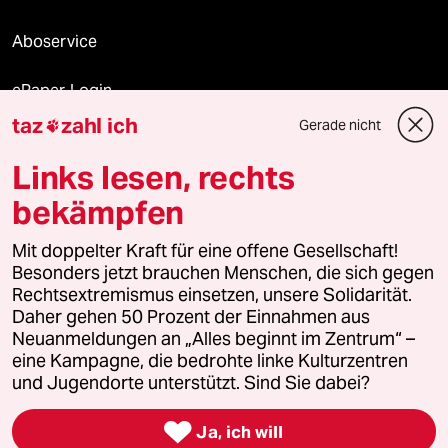
Aboservice
ePaper Login
taz
zahl ich
Gerade nicht

Downloads für Abonnierende
Links lesen, rechts
bekämpfen
© 2026 taz Verlags und Vertriebs GmbH
Alle Rechte vorbehalten. Bei rechtlichen Fragen oder für Genehmigungen
Mit doppelter Kraft für eine offene Gesellschaft!
wenden Sie sich bitte an
lizenzen@taz.de
Besonders jetzt brauchen Menschen, die sich gegen
Rechtsextremismus einsetzen, unsere Solidarität.
Daher gehen 50 Prozent der Einnahmen aus
Feedback
Redaktionsstatut
Kommune-Richtlinien
KI-
Neuanmeldungen an „Alles beginnt im Zentrum“ –
eine Kampagne, die bedrohte linke Kulturzentren
Leitlinie
Informant
Datenschutz
Impressum
AGB
und Jugendorte unterstützt. Sind Sie dabei?
Seitenwende
Einwilligungen widerrufen (Ads)

Ja, ich will