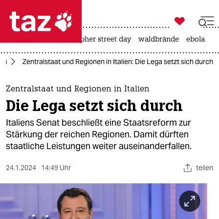

taz zahl ich
rente
ceuta
christopher street day
waldbrände
ebola

taz zahl ich
pa
Zentralstaat und Regionen in Italien: Die Lega setzt sich durch
taz zahl ich
themen
Zentralstaat und Regionen in Italien
Die Lega setzt sich durch
politik
Italiens Senat beschließt eine Staatsreform zur
öko
Stärkung der reichen Regionen. Damit dürften
staatliche Leistungen weiter auseinanderfallen.
gesellschaft
24.1.2024
14:49 Uhr
teilen
kultur
sport