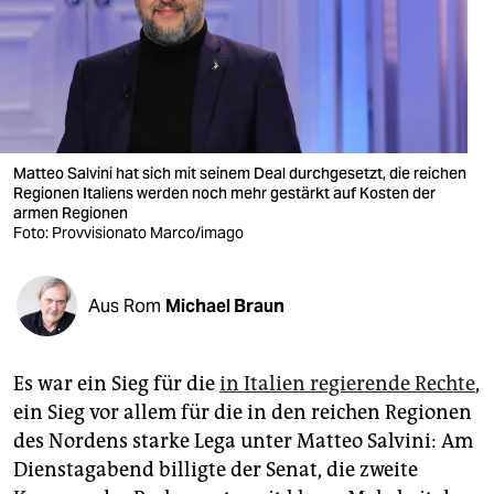
berlin
nord
wahrheit
verlag
Matteo Salvini hat sich mit seinem Deal durchgesetzt, die reichen
verlag
Regionen Italiens werden noch mehr gestärkt auf Kosten der
armen Regionen
Foto: Provvisionato Marco/imago
veranstaltungen
shop
Aus Rom
Michael Braun
fragen & hilfe
unterstützen
Es war ein Sieg für die
in Italien regierende Rechte
,
ein Sieg vor allem für die in den reichen Regionen
abo
des Nordens starke Lega unter Matteo Salvini: Am
genossenschaft
Dienstagabend billigte der Senat, die zweite