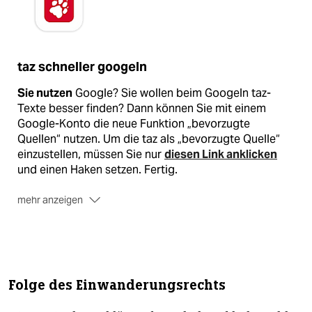
taz schneller googeln
Sie nutzen
Google? Sie wollen beim Googeln taz-
Texte besser finden? Dann können Sie mit einem
Google-Konto die neue Funktion „bevorzugte
Quellen“ nutzen. Um die taz als „bevorzugte Quelle“
einzustellen, müssen Sie nur
diesen Link anklicken
und einen Haken setzen. Fertig.
mehr anzeigen
Sie wollen
Google meiden? Kein Problem, es gibt
zahlreiche Alternativen. Stellvertretend erwähnt seien
Ecosia
,
DuckDuckGo
oder
Startpage
.
Mehr Details
zur Funktion „bevorzugte Quelle“ bei
Folge des Einwanderungsrechts
Google
finden Sie hier
.