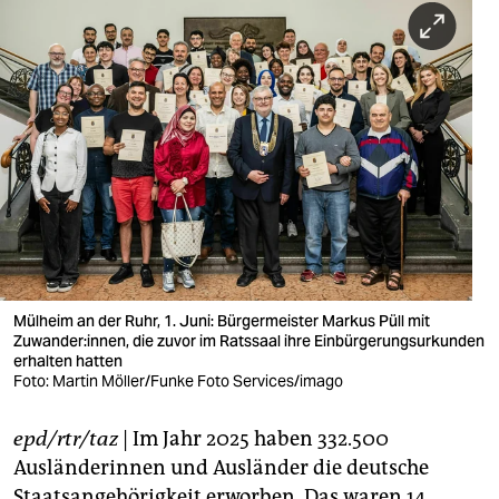
berlin
nord
wahrheit
verlag
verlag
veranstaltungen
shop
Mülheim an der Ruhr, 1. Juni: Bürgermeister Markus Püll mit
fragen & hilfe
Zuwander:innen, die zuvor im Ratssaal ihre Einbürgerungsurkunden
erhalten hatten
unterstützen
Foto: Martin Möller/Funke Foto Services/imago
abo
epd/rtr/taz
| Im Jahr 2025 haben 332.500
genossenschaft
Ausländerinnen und Ausländer die deutsche
Staatsangehörigkeit erworben. Das waren 14