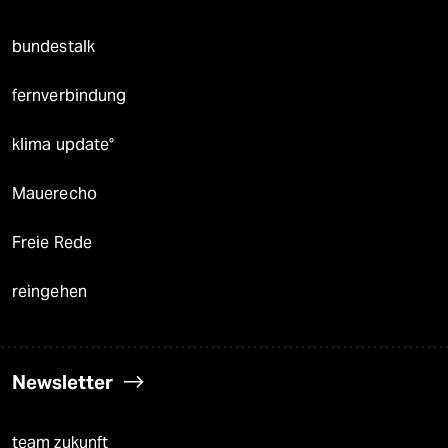
bundestalk
fernverbindung
klima update°
Mauerecho
Freie Rede
reingehen
Newsletter
team zukunft