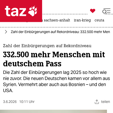

taz zahl ich
hitze
landtagswahl in sachsen-anhalt
iran-krieg
ceuta

taz zahl ich
ht
Zahl der Einbürgerungen auf Rekordniveau: 332.500 mehr Men
taz zahl ich
themen
Zahl der Einbürgerungen auf Rekordniveau
332.500 mehr Menschen mit
politik
deutschem Pass
öko
Die Zahl der Einbürgerungen lag 2025 so hoch wie
nie zuvor. Die neuen Deutschen kamen vor allem aus
gesellschaft
Syrien. Vermehrt aber auch aus Bosnien – und den
USA.
kultur
sport
3.6.2026
10:11 Uhr
teilen