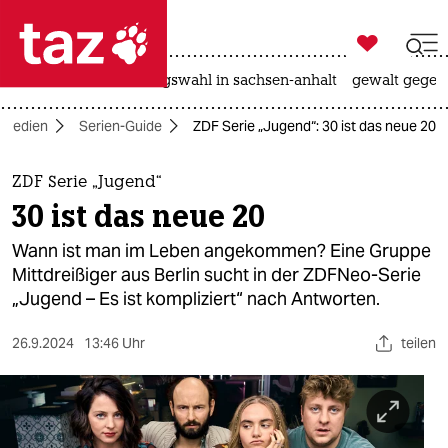

taz zahl ich
hitze
surfen
landtagswahl in sachsen-anhalt
gewalt gegen

taz zahl ich
Medien
Serien-Guide
ZDF Serie „Jugend“: 30 ist das neue 20
taz zahl ich
themen
ZDF Serie „Jugend“
30 ist das neue 20
politik
Wann ist man im Leben angekommen? Eine Gruppe
öko
Mittdreißiger aus Berlin sucht in der ZDFNeo-Serie
„Jugend – Es ist kompliziert“ nach Antworten.
gesellschaft
26.9.2024
13:46 Uhr
teilen
kultur
sport