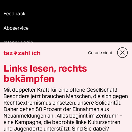
Feedback
Aboservice
ePaper Login
taz
zahl ich
Gerade nicht

Downloads für Abonnierende
Links lesen, rechts
bekämpfen
© 2026 taz Verlags und Vertriebs GmbH
Alle Rechte vorbehalten. Bei rechtlichen Fragen oder für Genehmigungen
Mit doppelter Kraft für eine offene Gesellschaft!
wenden Sie sich bitte an
lizenzen@taz.de
Besonders jetzt brauchen Menschen, die sich gegen
Rechtsextremismus einsetzen, unsere Solidarität.
Daher gehen 50 Prozent der Einnahmen aus
Feedback
Redaktionsstatut
Kommune-Richtlinien
KI-
Neuanmeldungen an „Alles beginnt im Zentrum“ –
eine Kampagne, die bedrohte linke Kulturzentren
Leitlinie
Informant
Datenschutz
Impressum
AGB
und Jugendorte unterstützt. Sind Sie dabei?