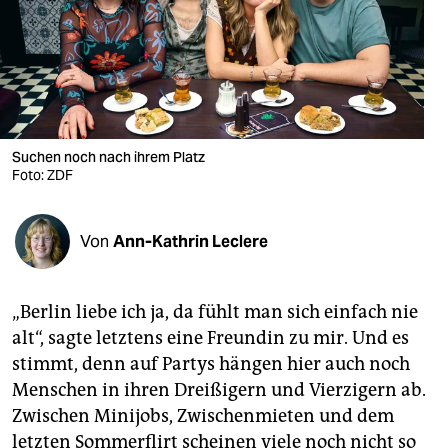
berlin
nord
wahrheit
verlag
Suchen noch nach ihrem Platz
verlag
Foto: ZDF
veranstaltungen
Von
Ann-Kathrin Leclere
shop
fragen & hilfe
„Berlin liebe ich ja, da fühlt man sich einfach nie
unterstützen
alt“, sagte letztens eine Freundin zu mir. Und es
stimmt, denn auf Partys hängen hier auch noch
abo
Menschen in ihren Dreißigern und Vierzigern ab.
genossenschaft
Zwischen Minijobs, Zwischenmieten und dem
letzten Sommerflirt scheinen viele noch nicht so