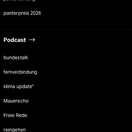
panterpreis 2026
Podcast
bundestalk
fernverbindung
klima update°
Mauerecho
Freie Rede
reingehen