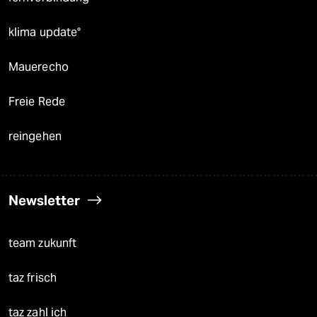
klima update°
Mauerecho
Freie Rede
reingehen
Newsletter
team zukunft
taz frisch
taz zahl ich