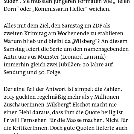
Süden“. Sie mussten jüngeren Formaten wie „Helen
epaper login
Dorn“ oder „Kommissarin Heller“ weichen.
Alles mit dem Ziel, den Samstag im ZDF als
zweiten Krimitag am Wochenende zu etablieren.
Warum blieb und bleibt da „Wilsberg“? An diesem
Samstag feiert die Serie um den namensgebenden
Antiquar aus Münster (Leonard Lansink)
immerhin gleich zwei Jubiläen: 20 Jahre auf
Sendung und 50. Folge.
Der eine Teil der Antwort ist simpel: die Zahlen.
2015 guckten regelmäßig mehr als 7 Millionen
ZuschauerInnen „Wilsberg“. Elschot macht nie
einen Hehl daraus, dass ihm die Quote heilig ist.
Er will Fernsehen für die Masse machen. Nicht für
die KritikerInnen. Doch gute Quoten lieferte auch