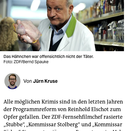
berlin
nord
wahrheit
verlag
verlag
Das Hähnchen war offensichtlich nicht der Täter.
Foto: ZDF/Bernd Spauke
veranstaltungen
shop
Von
Jürn Kruse
fragen & hilfe
unterstützen
Alle möglichen Krimis sind in den letzten Jahren
der Programmreform von Reinhold Elschot zum
abo
Opfer gefallen. Der ZDF-Fernsehfilmchef rasierte
genossenschaft
„Stubbe“, „Kommissar Stolberg“ und „Kommissar