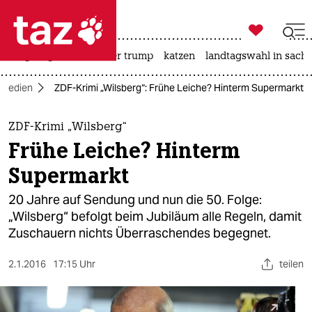

taz zahl ich
bergsteigen
usa unter trump
katzen
landtagswahl in sachs

taz zahl ich
Medien
ZDF-Krimi „Wilsberg“: Frühe Leiche? Hinterm Supermarkt
taz zahl ich
themen
ZDF-Krimi „Wilsberg“
Frühe Leiche? Hinterm
politik
Supermarkt
öko
20 Jahre auf Sendung und nun die 50. Folge:
„Wilsberg“ befolgt beim Jubiläum alle Regeln, damit
gesellschaft
Zuschauern nichts Überraschendes begegnet.
kultur
2.1.2016
17:15 Uhr
teilen
sport