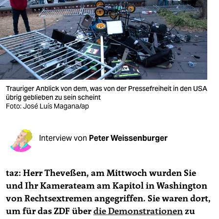
berlin
nord
wahrheit
verlag
verlag
Trauriger Anblick von dem, was von der Pressefreiheit in den USA
übrig geblieben zu sein scheint
veranstaltungen
Foto: José Luís Magana/ap
shop
Interview von
Peter Weissenburger
fragen & hilfe
unterstützen
taz: Herr Theveßen, am Mittwoch wurden Sie
abo
und Ihr Kamerateam am Kapitol in Washington
von Rechtsextremen angegriffen. Sie waren dort,
genossenschaft
um für das ZDF über
die Demonstrationen
zu