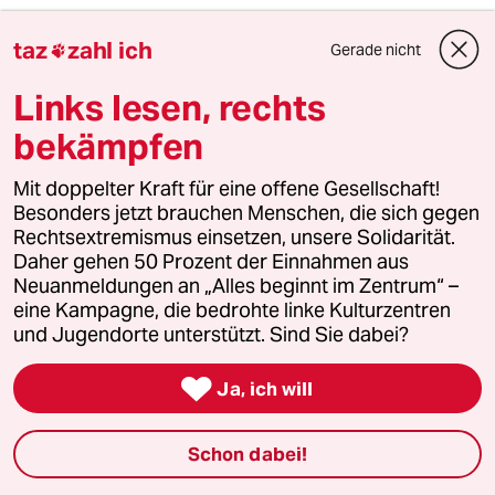
5
Unfall von CDU-Abgeordnetem
taz
zahl ich
Gerade nicht

Thomas Bareiß crasht bei voller
Dröhnung
Links lesen, rechts
bekämpfen
6
Was tun gegen den Energiewende-Rollback?
Mit doppelter Kraft für eine offene Gesellschaft!
Der Urknall
Besonders jetzt brauchen Menschen, die sich gegen
Rechtsextremismus einsetzen, unsere Solidarität.
Daher gehen 50 Prozent der Einnahmen aus
taz
Neuanmeldungen an „Alles beginnt im Zentrum“ –

eine Kampagne, die bedrohte linke Kulturzentren
und Jugendorte unterstützt. Sind Sie dabei?
Folgen Sie uns

Ja, ich will
Ressorts
Schon dabei!