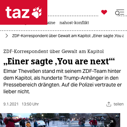

taz zahl ich
hitze
krieg in der ukraine
nahost-konflikt

taz zahl ich
24
ZDF-Korrespondent über Gewalt am Kapitol: „Einer sagte ‚You are
taz zahl ich
themen
ZDF-Korrespondent über Gewalt am Kapitol
„Einer sagte ‚You are next‘“
politik
Elmar Theveßen stand mit seinem ZDF-Team hinter
öko
dem Kapitol, als hunderte Trump-Anhänger in den
Pressebereich drängten. Auf die Polizei vertraute er
gesellschaft
lieber nicht.
kultur
9.1.2021
13:50 Uhr
teilen
sport