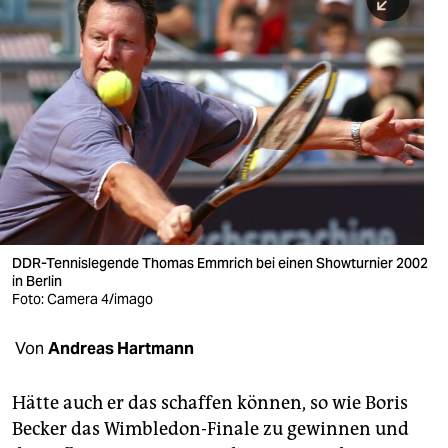
berlin
nord
wahrheit
verlag
verlag
veranstaltungen
shop
DDR-Tennislegende Thomas Emmrich bei einen Showturnier 2002
in Berlin
fragen & hilfe
Foto: Camera 4/imago
unterstützen
Von
Andreas Hartmann
abo
Hätte auch er das schaffen können, so wie Boris
genossenschaft
Becker das Wimbledon-Finale zu gewinnen und