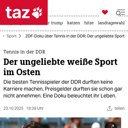

taz zahl ich
bergsteigen
usa unter trump
katzen
hitze
landtagswahl i

taz zahl ich
Sport
ZDF-Doku über Tennis in der DDR: Der ungeliebte Sport
taz zahl ich
themen
Tennis in der DDR
Der ungeliebte weiße Sport
politik
im Osten
öko
Die besten Tennisspieler der DDR durften keine
Karriere machen, Preisgelder durften sie schon gar
gesellschaft
nicht annehmen. Eine Doku beleuchtet ihr Leben.
kultur
23.10.2025
19:39 Uhr
teilen
sport