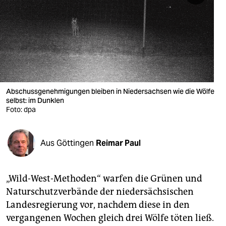
berlin
nord
wahrheit
verlag
verlag
Abschussgenehmigungen bleiben in Niedersachsen wie die Wölfe
selbst: im Dunklen
veranstaltungen
Foto: dpa
shop
Aus Göttingen
Reimar Paul
fragen & hilfe
unterstützen
„Wild-West-Methoden“ warfen die Grünen und
abo
Naturschutzverbände der niedersächsischen
Landesregierung vor, nachdem diese in den
genossenschaft
vergangenen Wochen gleich drei Wölfe töten ließ.