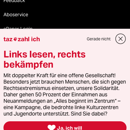
Feedback
Aboservice
ePaper Login
taz
zahl ich
Gerade nicht

Downloads für Abonnierende
Links lesen, rechts
bekämpfen
© 2026 taz Verlags und Vertriebs GmbH
Alle Rechte vorbehalten. Bei rechtlichen Fragen oder für Genehmigungen
Mit doppelter Kraft für eine offene Gesellschaft!
wenden Sie sich bitte an
lizenzen@taz.de
Besonders jetzt brauchen Menschen, die sich gegen
Rechtsextremismus einsetzen, unsere Solidarität.
Daher gehen 50 Prozent der Einnahmen aus
Feedback
Redaktionsstatut
Kommune-Richtlinien
KI-
Neuanmeldungen an „Alles beginnt im Zentrum“ –
eine Kampagne, die bedrohte linke Kulturzentren
Leitlinie
Informant
Datenschutz
Impressum
AGB
und Jugendorte unterstützt. Sind Sie dabei?
Seitenwende
Einwilligungen widerrufen (Ads)

Ja, ich will