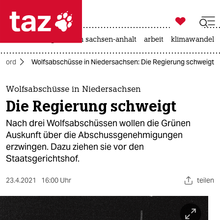

taz zahl ich
hitze
landtagswahl in sachsen-anhalt
arbeit
klimawandel

taz zahl ich
Nord
Wolfsabschüsse in Niedersachsen: Die Regierung schweigt
taz zahl ich
themen
Wolfsabschüsse in Niedersachsen
Die Regierung schweigt
politik
Nach drei Wolfsabschüssen wollen die Grünen
öko
Auskunft über die Abschussgenehmigungen
erzwingen. Dazu ziehen sie vor den
gesellschaft
Staatsgerichtshof.
kultur
23.4.2021
16:00 Uhr
teilen
sport