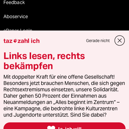
Feedback
Aboservice
ePaper Login
taz
zahl ich
Gerade nicht

Downloads für Abonnierende
Links lesen, rechts
bekämpfen
© 2026 taz Verlags und Vertriebs GmbH
Alle Rechte vorbehalten. Bei rechtlichen Fragen oder für Genehmigungen
Mit doppelter Kraft für eine offene Gesellschaft!
wenden Sie sich bitte an
lizenzen@taz.de
Besonders jetzt brauchen Menschen, die sich gegen
Rechtsextremismus einsetzen, unsere Solidarität.
Daher gehen 50 Prozent der Einnahmen aus
Feedback
Redaktionsstatut
Kommune-Richtlinien
KI-
Neuanmeldungen an „Alles beginnt im Zentrum“ –
eine Kampagne, die bedrohte linke Kulturzentren
Leitlinie
Informant
Datenschutz
Impressum
AGB
und Jugendorte unterstützt. Sind Sie dabei?
Seitenwende
Einwilligungen widerrufen (Ads)

Ja, ich will