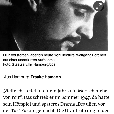
berlin
nord
wahrheit
verlag
verlag
veranstaltungen
Früh verstorben, aber bis heute Schullektüre: Wolfgang Borchert
auf einer undatierten Aufnahme
shop
Foto: Staatsarchiv Hamburg/dpa
fragen & hilfe
Aus Hamburg
Frauke Hamann
unterstützen
„Vielleicht redet in einem Jahr kein Mensch mehr
abo
von mir“: Das schrieb er im Sommer 1947, da hatte
sein Hörspiel und späteres Drama „Draußen vor
genossenschaft
der Tür“ Furore gemacht. Die Uraufführung in den