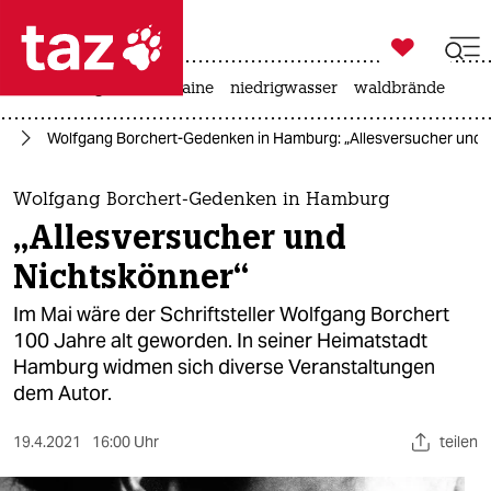

taz zahl ich
hitze
krieg in der ukraine
niedrigwasser
waldbrände

taz zahl ich
eg
Wolfgang Borchert-Gedenken in Hamburg: „Allesversucher und 
taz zahl ich
themen
Wolfgang Borchert-Gedenken in Hamburg
„Allesversucher und
politik
Nichtskönner“
öko
Im Mai wäre der Schriftsteller Wolfgang Borchert
100 Jahre alt geworden. In seiner Heimatstadt
gesellschaft
Hamburg widmen sich diverse Veranstaltungen
dem Autor.
kultur
sport
19.4.2021
16:00 Uhr
teilen