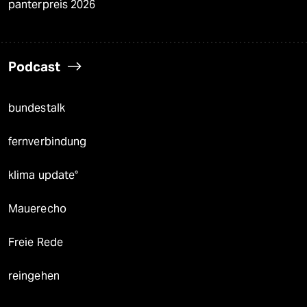
panterpreis 2026
Podcast
bundestalk
fernverbindung
klima update°
Mauerecho
Freie Rede
reingehen