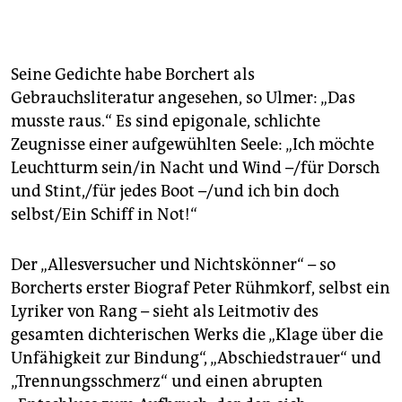
Eine weitere Onlinelesung mit Musikbegleitung
richten am selben Abend Stella Roberts und Jens
Wawrczeck aus:
https://youtu.be/se_BmLdaT6I
Seine Gedichte habe Borchert als
Gebrauchsliteratur angesehen, so Ulmer: „Das
musste raus.“ Es sind epigonale, schlichte
Zeugnisse einer aufgewühlten Seele: „Ich möchte
Leuchtturm sein/in Nacht und Wind –/für Dorsch
und Stint,/für jedes Boot –/und ich bin doch
selbst/Ein Schiff in Not!“
Der „Allesversucher und Nichtskönner“ – so
Borcherts erster Biograf Peter Rühmkorf, selbst ein
Lyriker von Rang – sieht als Leitmotiv des
gesamten dichterischen Werks die „Klage über die
Unfähigkeit zur Bindung“, „Abschiedstrauer“ und
„Trennungsschmerz“ und einen abrupten